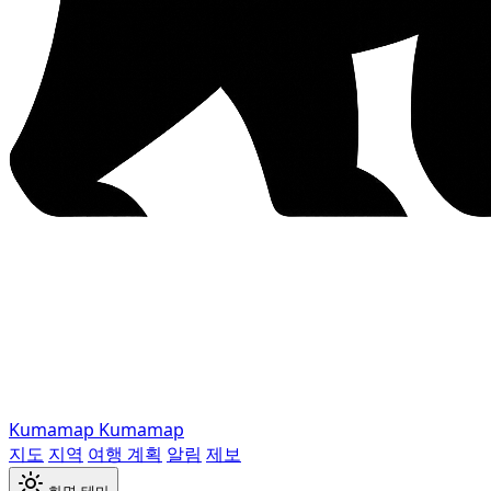
Kumamap
Kumamap
지도
지역
여행 계획
알림
제보