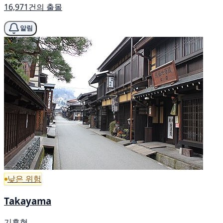
16,971건의 출몰
알림
낮은 위험
Takayama
기후현