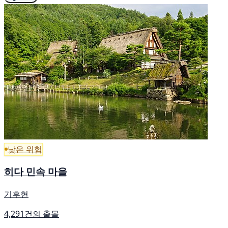
낮은 위험
히다 민속 마을
기후현
4,291건의 출몰