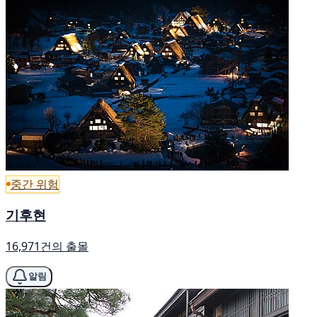
중간 위험
기후현
16,971건의 출몰
알림