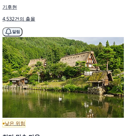
기후현
4,532건의 출몰
알림
낮은 위험