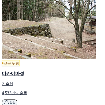
낮은 위험
다카야마성
기후현
4,532건의 출몰
알림