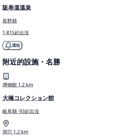
阪卷溫溫泉
長野縣
1,815起出沒
通知
附近的設施・名勝
博物館
1.2 km
大橋コレクション館
岐阜縣 ·
93起出沒
洞穴
1.2 km