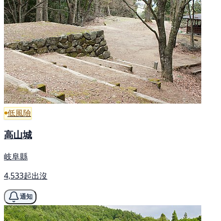
低風險
高山城
岐阜縣
4,533起出沒
通知