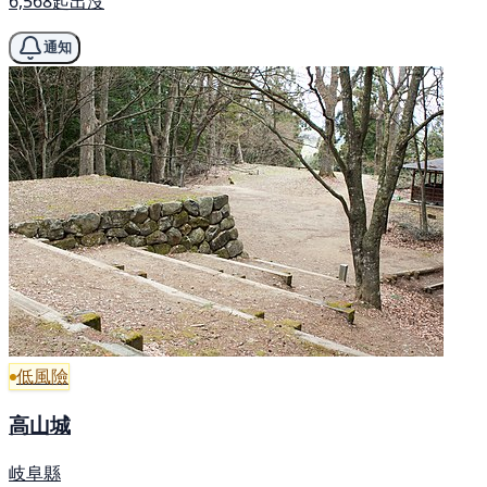
6,568起出沒
通知
低風險
高山城
岐阜縣