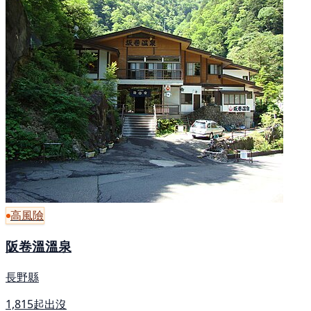
高風險
阪卷溫溫泉
長野縣
1,815起出沒