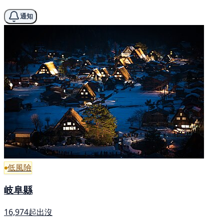
通知
低風險
岐阜縣
16,974起出沒