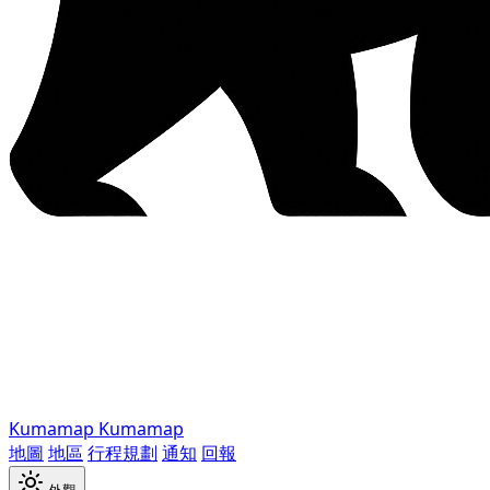
Kumamap
Kumamap
地圖
地區
行程規劃
通知
回報