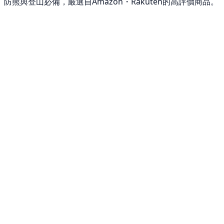
防熊與登山必備，嚴選自Amazon・Rakuten的高評價商品。