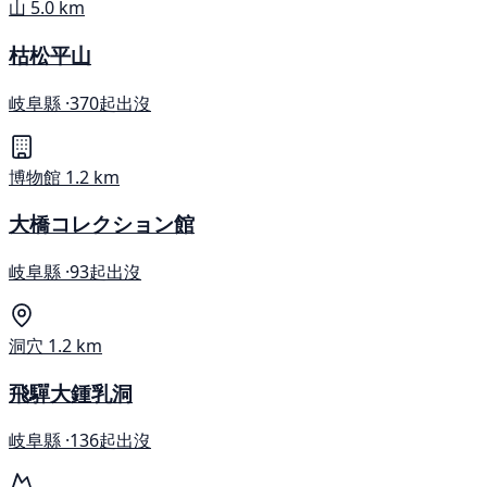
山
5.0 km
枯松平山
岐阜縣 ·
370起出沒
博物館
1.2 km
大橋コレクション館
岐阜縣 ·
93起出沒
洞穴
1.2 km
飛驒大鍾乳洞
岐阜縣 ·
136起出沒