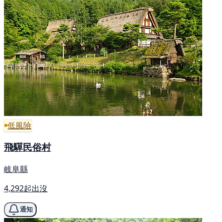
低風險
飛驒民俗村
岐阜縣
4,292起出沒
通知