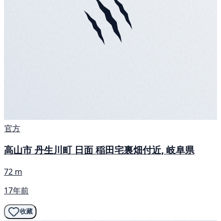
官方
高山市 丹生川町 日面 稲田宅裏畑付近, 岐阜県
72 m
17年前
收藏