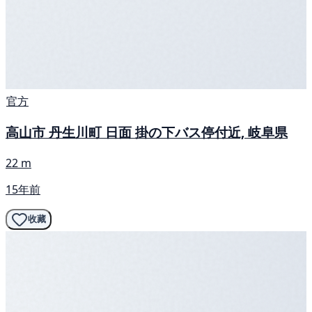
官方
高山市 丹生川町 日面 掛の下バス停付近, 岐阜県
22 m
15年前
收藏