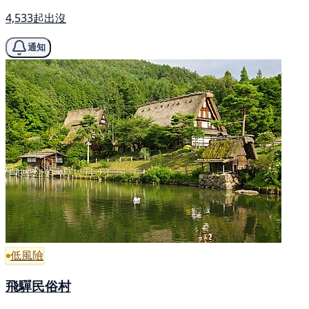
4,533起出沒
通知
低風險
飛驒民俗村