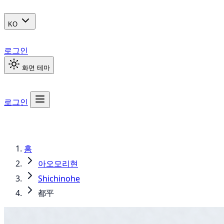
KO
로그인
화면 테마
로그인
홈
아오모리현
Shichinohe
都平