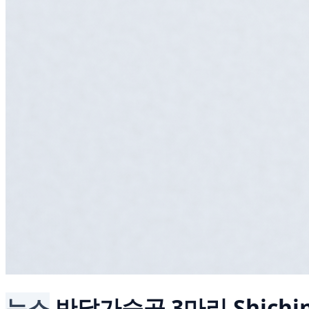
뉴스
반달가슴곰 3마리
Shichi