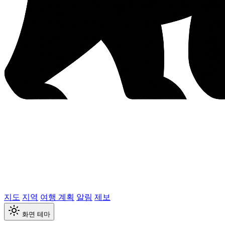
지도
지역
여행 계획
알림
제보
화면 테마