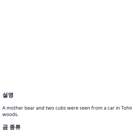
설명
A mother bear and two cubs were seen from a car in Tohira
woods.
곰 종류