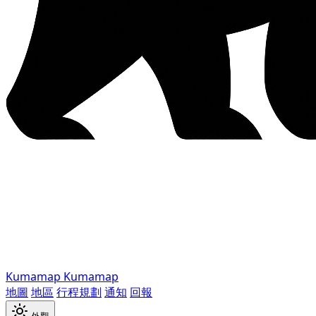
Kumamap
Kumamap
地圖
地區
行程規劃
通知
回報