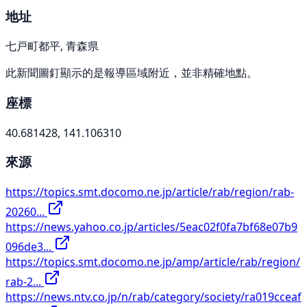
地址
七戸町都平, 青森県
此新聞圖釘顯示的是報導區域附近，並非精確地點。
座標
40.681428, 141.106310
來源
https://topics.smt.docomo.ne.jp/article/rab/region/rab-
20260...
https://news.yahoo.co.jp/articles/5eac02f0fa7bf68e07b9
096de3...
https://topics.smt.docomo.ne.jp/amp/article/rab/region/
rab-2...
https://news.ntv.co.jp/n/rab/category/society/ra019cceaf