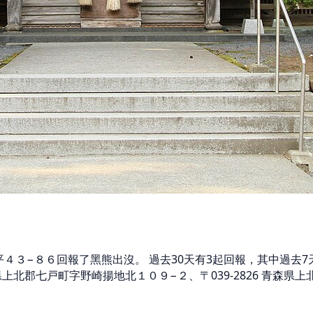
町柳平４３−８６回報了黑熊出沒。 過去30天有3起回報，其中過去
青森県上北郡七戸町字野崎揚地北１０９−２、〒039-2826 青森