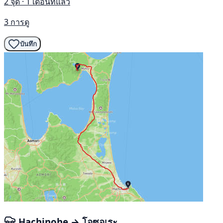
2 จุด · 1 เดือนที่แล้ว
3 การดู
บันทึก
Hachinohe → โอซอเระ