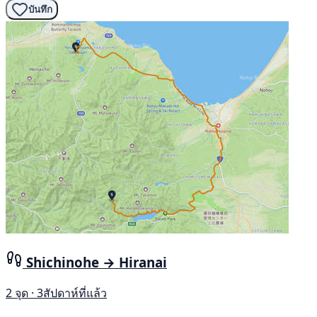
บันทึก
Shichinohe → Hiranai
2 จุด · 3สัปดาห์ที่แล้ว