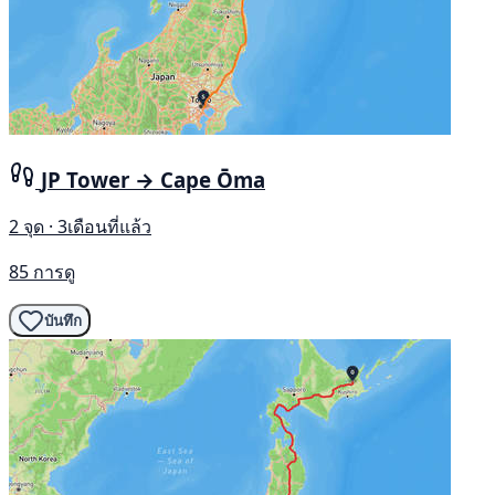
JP Tower → Cape Ōma
2 จุด · 3เดือนที่แล้ว
85 การดู
บันทึก