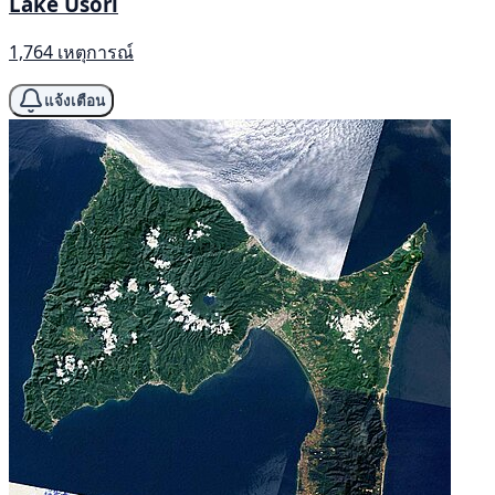
Lake Usori
1,764 เหตุการณ์
แจ้งเตือน