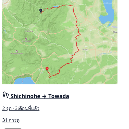
Shichinohe → Towada
2 จุด · 3เดือนที่แล้ว
31 การดู