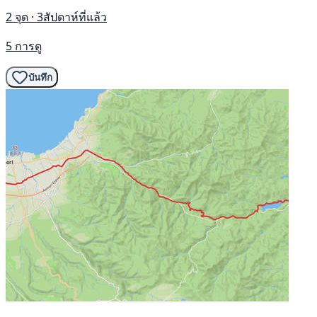
2 จุด · 3สัปดาห์ที่แล้ว
5 การดู
บันทึก