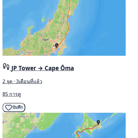
JP Tower → Cape Ōma
2 จุด · 3เดือนที่แล้ว
85 การดู
บันทึก