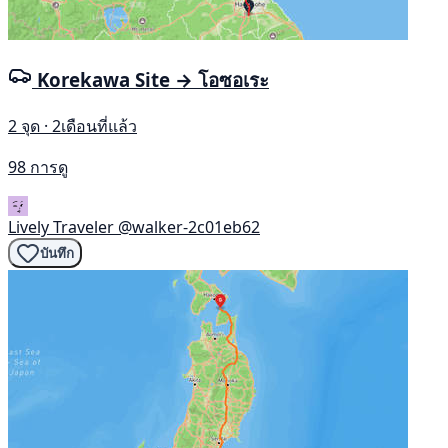
Korekawa Site → โอซอเระ
2 จุด · 2เดือนที่แล้ว
98 การดู
Lively Traveler
@walker-2c01eb62
บันทึก