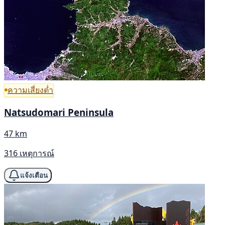
ความเสี่ยงต่ำ
Natsudomari Peninsula
47 km
316 เหตุการณ์
แจ้งเตือน