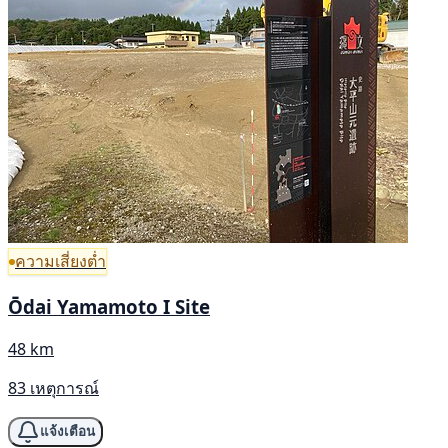
ความเสี่ยงต่ำ
Ōdai Yamamoto I Site
48 km
83 เหตุการณ์
แจ้งเตือน