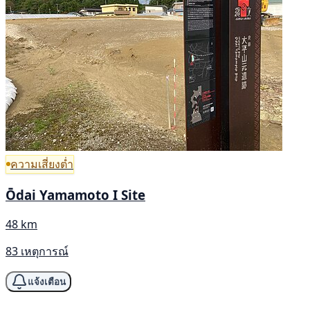
ความเสี่ยงต่ำ
Ōdai Yamamoto I Site
48 km
83 เหตุการณ์
แจ้งเตือน