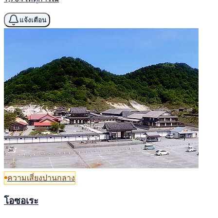
แจ้งเตือน
ความเสี่ยงปานกลาง
โอซอเระ