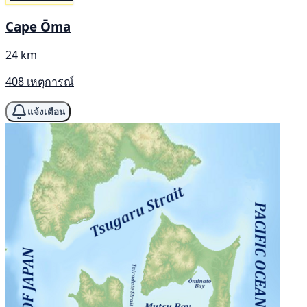
Cape Ōma
24 km
408 เหตุการณ์
แจ้งเตือน