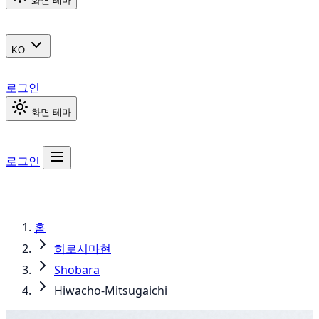
화면 테마
KO
로그인
화면 테마
로그인
홈
히로시마현
Shobara
Hiwacho-Mitsugaichi