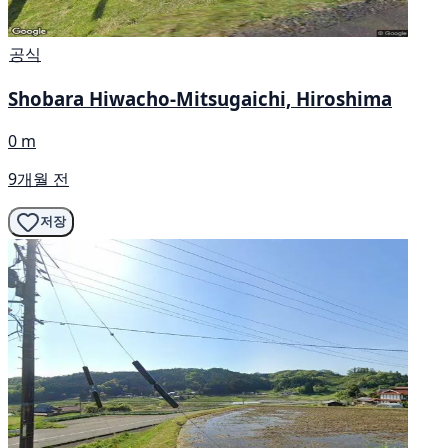
공식
Shobara Hiwacho-Mitsugaichi, Hiroshima
0 m
9개월 전
저장