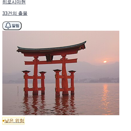
히로시마현
33건의 출몰
알림
낮은 위험