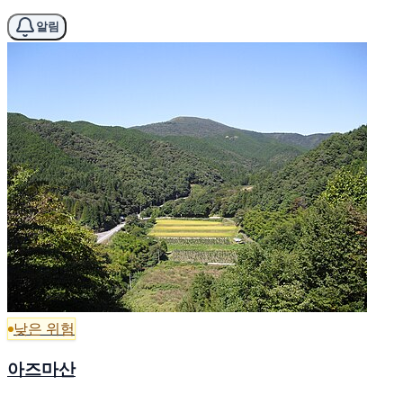
알림
낮은 위험
아즈마산