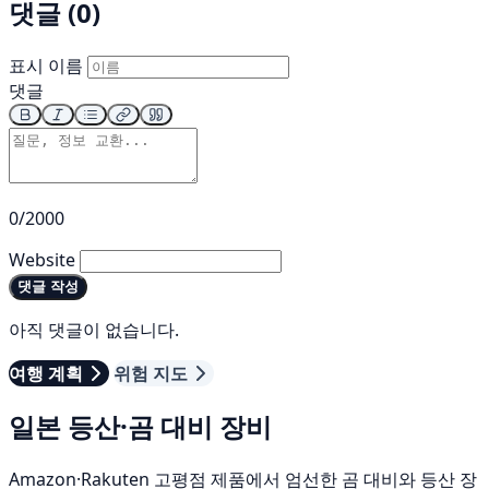
댓글 (0)
표시 이름
댓글
0/2000
Website
댓글 작성
아직 댓글이 없습니다.
여행 계획
위험 지도
일본 등산·곰 대비 장비
Amazon·Rakuten 고평점 제품에서 엄선한 곰 대비와 등산 장