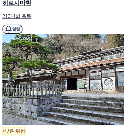
히로시마현
213건의 출몰
알림
낮은 위험