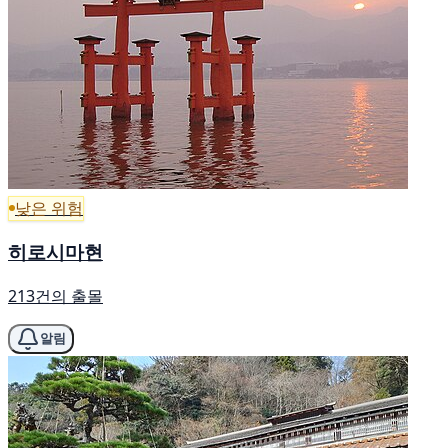
낮은 위험
히로시마현
213건의 출몰
알림