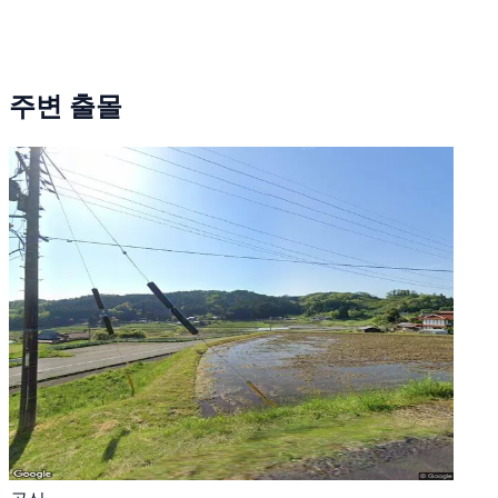
주변 출몰