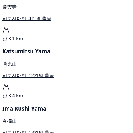
慶雲寺
히로시마현 ·
4건의 출몰
산
3.1 km
Katsumitsu Yama
勝光山
히로시마현 ·
12건의 출몰
산
3.4 km
Ima Kushi Yama
今櫛山
히로시마현 ·
13건의 출몰