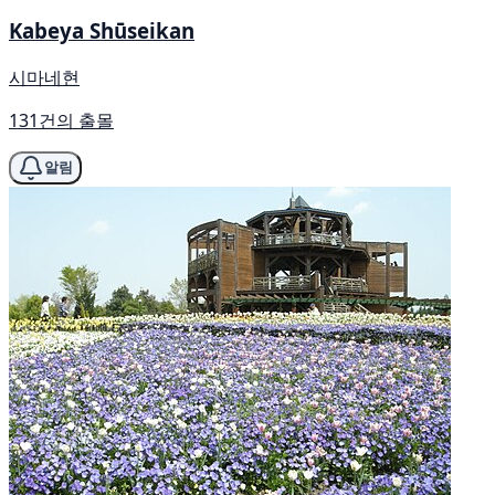
Kabeya Shūseikan
시마네현
131건의 출몰
알림