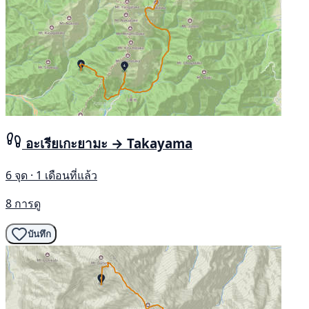
อะเรียเกะยามะ → Takayama
6 จุด · 1 เดือนที่แล้ว
8 การดู
บันทึก