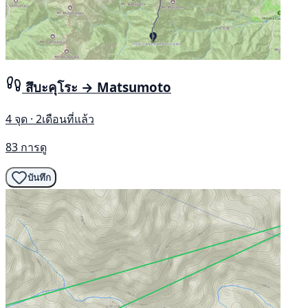
สึบะคุโระ → Matsumoto
4 จุด · 2เดือนที่แล้ว
83 การดู
บันทึก