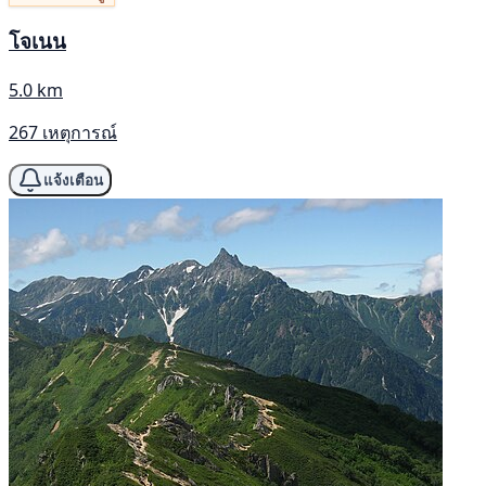
โจเนน
5.0 km
267 เหตุการณ์
แจ้งเตือน