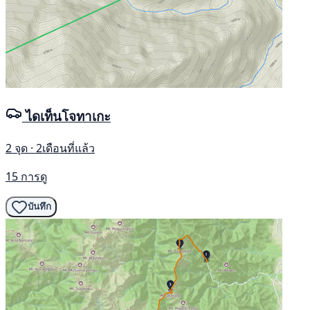
ไดเท็นโจทาเกะ
2 จุด · 2เดือนที่แล้ว
15 การดู
บันทึก