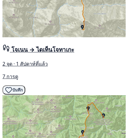
โจเนน → ไดเท็นโจทาเกะ
2 จุด · 1 สัปดาห์ที่แล้ว
7 การดู
บันทึก