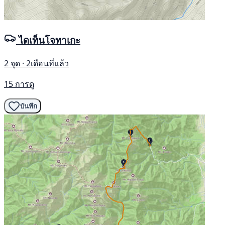
ไดเท็นโจทาเกะ
2 จุด · 2เดือนที่แล้ว
15 การดู
บันทึก