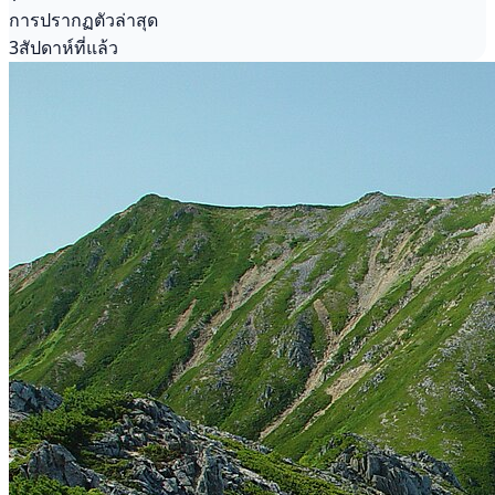
การปรากฏตัวล่าสุด
3สัปดาห์ที่แล้ว