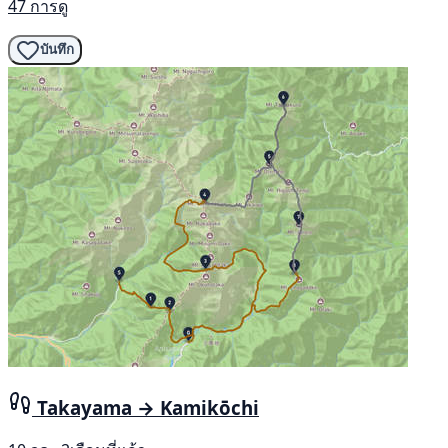
47 การดู
บันทึก
Takayama → Kamikōchi