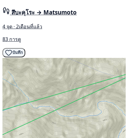
สึบะคุโระ → Matsumoto
4 จุด · 2เดือนที่แล้ว
83 การดู
บันทึก