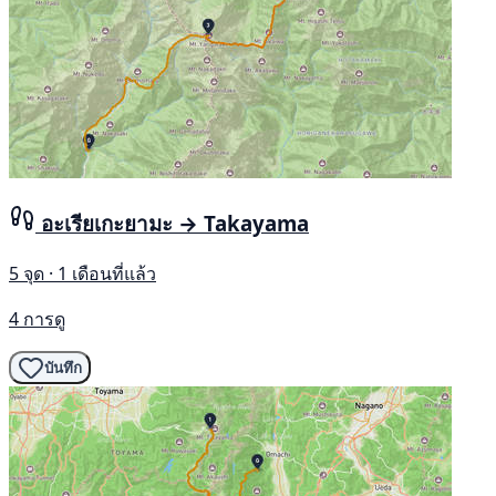
อะเรียเกะยามะ → Takayama
5 จุด · 1 เดือนที่แล้ว
4 การดู
บันทึก