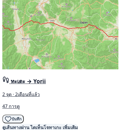
ทะเตะ → Yorii
2 จุด · 2เดือนที่แล้ว
47 การดู
บันทึก
ดูเส้นทางผ่าน ไดเท็นโจทาเกะ เพิ่มเติม