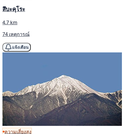
สึบะคุโระ
4.7 km
74 เหตุการณ์
แจ้งเตือน
ความเสี่ยงสูง