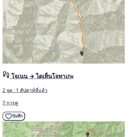
โจเนน → ไดเท็นโจทาเกะ
2 จุด · 1 สัปดาห์ที่แล้ว
7 การดู
บันทึก