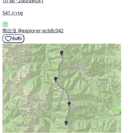
10 จุด · 2เดือนที่แล้ว
541 การดู
熊出沒
@explorer-ecb8c042
บันทึก