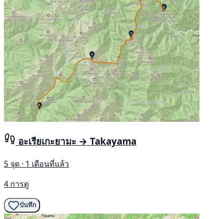
อะเรียเกะยามะ → Takayama
5 จุด · 1 เดือนที่แล้ว
4 การดู
บันทึก