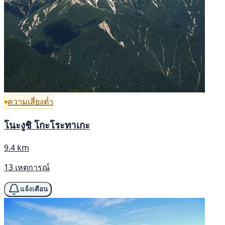
ความเสี่ยงต่ำ
โนะงูชิ โกะโระทาเกะ
9.4 km
13 เหตุการณ์
แจ้งเตือน