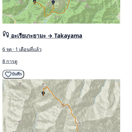
อะเรียเกะยามะ → Takayama
6 จุด · 1 เดือนที่แล้ว
8 การดู
บันทึก