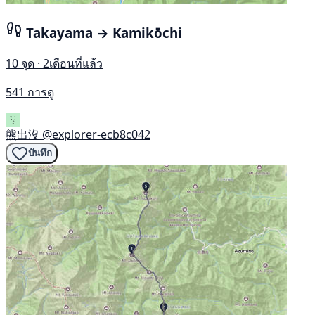
Takayama → Kamikōchi
10 จุด · 2เดือนที่แล้ว
541 การดู
熊出沒
@explorer-ecb8c042
บันทึก