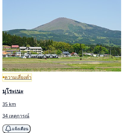
ความเสี่ยงต่ำ
มุโระเนะ
35 km
34 เหตุการณ์
แจ้งเตือน