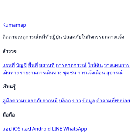
Kumamap
ติดตามเหตุการณ์หมีทั่วญี่ปุ่น ปลอดภัยในกิจกรรมกลางแจ้ง
สำรวจ
แผนที่
บัญชี
พื้นที่
สถานที่
การคาดการณ์
ใกล้ฉัน
วางแผนการ
เดินทาง
รายงานการเดินทาง
ชุมชน
การแจ้งเตือน
อุปกรณ์
เรียนรู้
คู่มือความปลอดภัยจากหมี
บล็อก
ข่าว
ข้อมูล
คำถามที่พบบ่อย
มือถือ
แอป iOS
แอป Android
LINE
WhatsApp