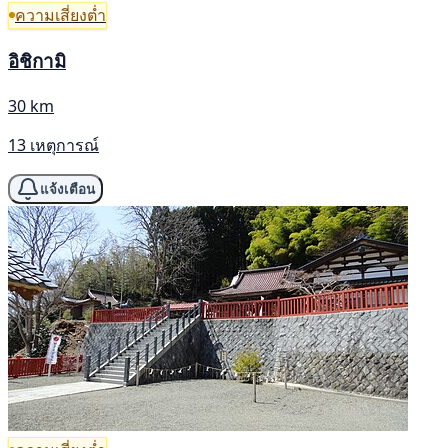
ความเสี่ยงต่ำ
อิชิกามิ
30 km
13 เหตุการณ์
แจ้งเตือน