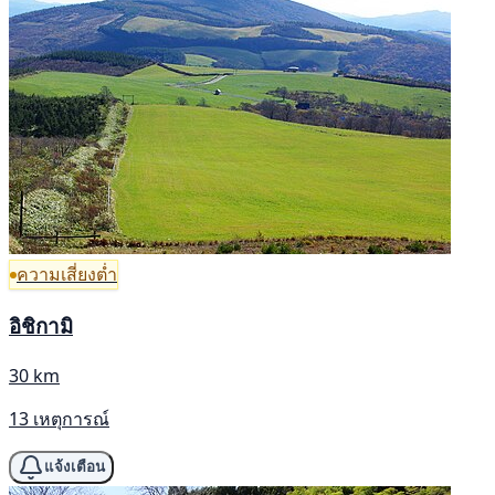
ความเสี่ยงต่ำ
อิชิกามิ
30 km
13 เหตุการณ์
แจ้งเตือน