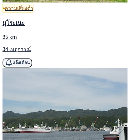
ความเสี่ยงต่ำ
มุโระเนะ
35 km
34 เหตุการณ์
แจ้งเตือน