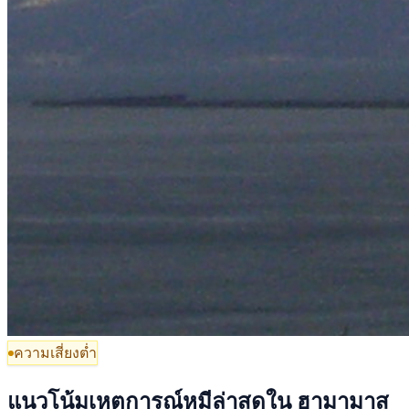
ความเสี่ยงต่ำ
แนวโน้มเหตุการณ์หมีล่าสุดใน ฮามามาสุ