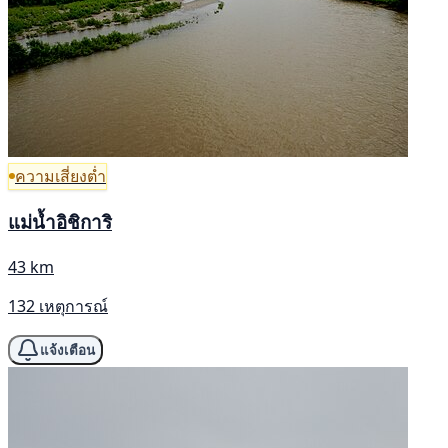
ความเสี่ยงต่ำ
แม่น้ำอิชิการิ
43 km
132 เหตุการณ์
แจ้งเตือน