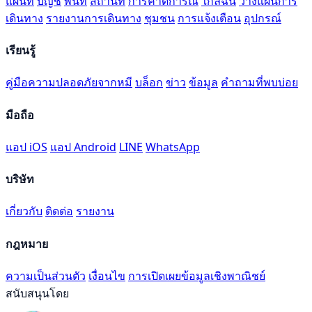
แผนที่
บัญชี
พื้นที่
สถานที่
การคาดการณ์
ใกล้ฉัน
วางแผนการ
เดินทาง
รายงานการเดินทาง
ชุมชน
การแจ้งเตือน
อุปกรณ์
เรียนรู้
คู่มือความปลอดภัยจากหมี
บล็อก
ข่าว
ข้อมูล
คำถามที่พบบ่อย
มือถือ
แอป iOS
แอป Android
LINE
WhatsApp
บริษัท
เกี่ยวกับ
ติดต่อ
รายงาน
กฎหมาย
ความเป็นส่วนตัว
เงื่อนไข
การเปิดเผยข้อมูลเชิงพาณิชย์
สนับสนุนโดย