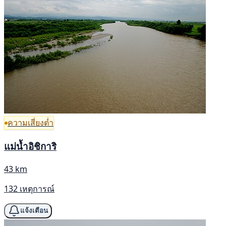
ความเสี่ยงต่ำ
แม่น้ำอิชิการิ
43 km
132 เหตุการณ์
แจ้งเตือน