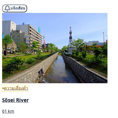
แจ้งเตือน
ความเสี่ยงต่ำ
Sōsei River
61 km