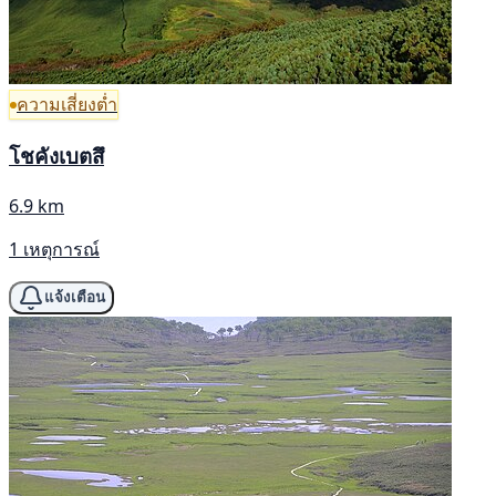
ความเสี่ยงต่ำ
โชคังเบตสึ
6.9 km
1 เหตุการณ์
แจ้งเตือน