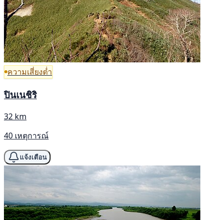
ความเสี่ยงต่ำ
ปินเนชิริ
32 km
40 เหตุการณ์
แจ้งเตือน