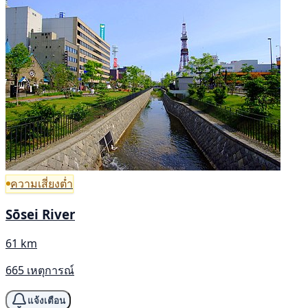
ความเสี่ยงต่ำ
Sōsei River
61 km
665 เหตุการณ์
แจ้งเตือน