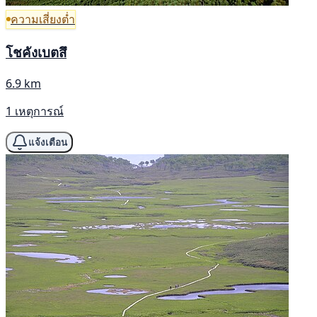
ความเสี่ยงต่ำ
โชคังเบตสึ
6.9 km
1 เหตุการณ์
แจ้งเตือน