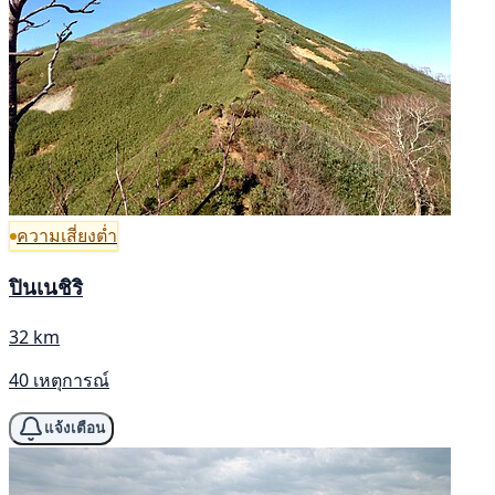
ความเสี่ยงต่ำ
ปินเนชิริ
32 km
40 เหตุการณ์
แจ้งเตือน