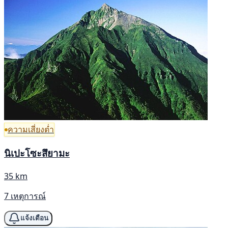
ความเสี่ยงต่ำ
นิเปะโซะสึยามะ
35 km
7 เหตุการณ์
แจ้งเตือน