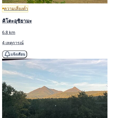
ความเสี่ยงต่ำ
คิโตะอุชิยามะ
6.8 km
4 เหตุการณ์
แจ้งเตือน