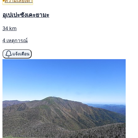
ความเสี่ยงต่ำ
อุเปเปะซังเคะยามะ
34 km
4 เหตุการณ์
แจ้งเตือน