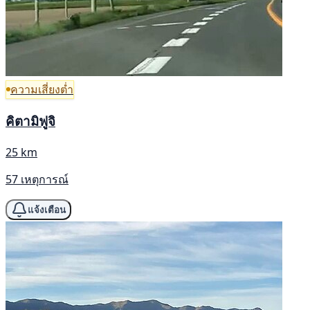
ความเสี่ยงต่ำ
คิตามิฟูจิ
25 km
57 เหตุการณ์
แจ้งเตือน