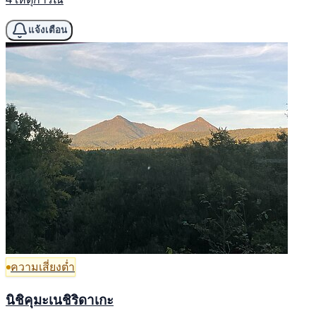
แจ้งเตือน
ความเสี่ยงต่ำ
นิชิคุมะเนชิริดาเกะ