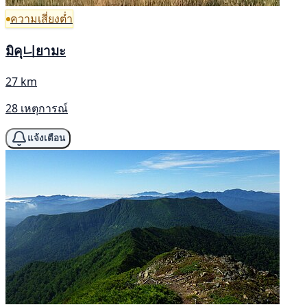
ความเสี่ยงต่ำ
มิคุ니ยามะ
27 km
28 เหตุการณ์
แจ้งเตือน