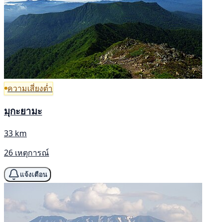
ความเสี่ยงต่ำ
มุกะยามะ
33 km
26 เหตุการณ์
แจ้งเตือน