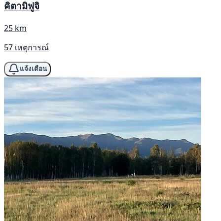
คิตามิฟูจิ
25 km
57 เหตุการณ์
แจ้งเตือน