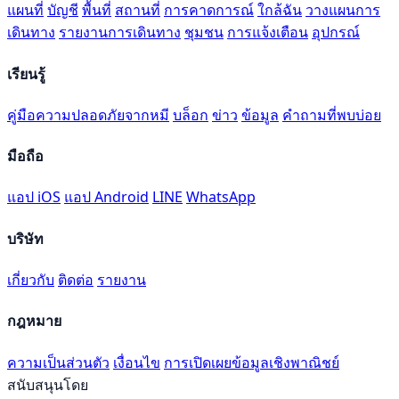
แผนที่
บัญชี
พื้นที่
สถานที่
การคาดการณ์
ใกล้ฉัน
วางแผนการ
เดินทาง
รายงานการเดินทาง
ชุมชน
การแจ้งเตือน
อุปกรณ์
เรียนรู้
คู่มือความปลอดภัยจากหมี
บล็อก
ข่าว
ข้อมูล
คำถามที่พบบ่อย
มือถือ
แอป iOS
แอป Android
LINE
WhatsApp
บริษัท
เกี่ยวกับ
ติดต่อ
รายงาน
กฎหมาย
ความเป็นส่วนตัว
เงื่อนไข
การเปิดเผยข้อมูลเชิงพาณิชย์
สนับสนุนโดย