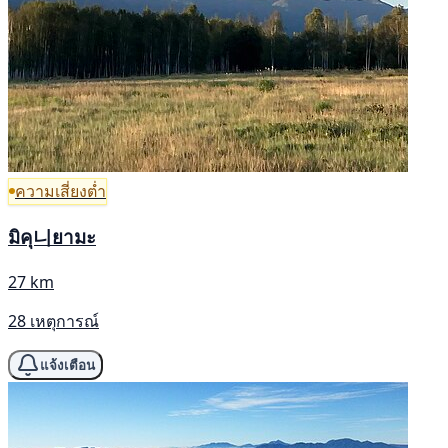
ความเสี่ยงต่ำ
มิคุ니ยามะ
27 km
28 เหตุการณ์
แจ้งเตือน