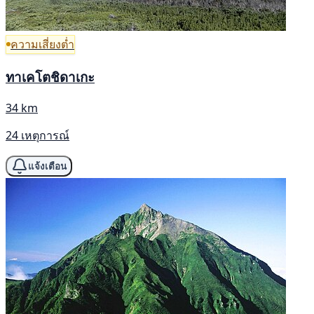
ความเสี่ยงต่ำ
ทาเคโตชิดาเกะ
34 km
24 เหตุการณ์
แจ้งเตือน