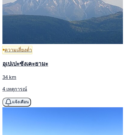
ความเสี่ยงต่ำ
อุเปเปะซังเคะยามะ
34 km
4 เหตุการณ์
แจ้งเตือน