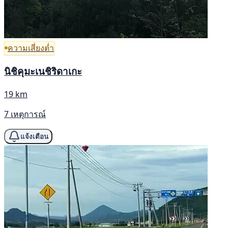
ความเสี่ยงต่ำ
นิชิคุมะเนชิริดาเกะ
19 km
7 เหตุการณ์
แจ้งเตือน