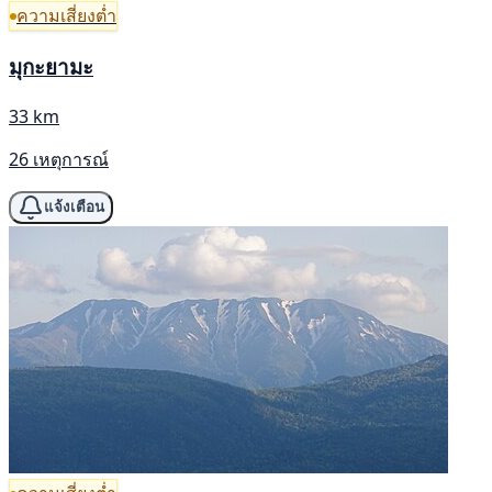
ความเสี่ยงต่ำ
มุกะยามะ
33 km
26 เหตุการณ์
แจ้งเตือน