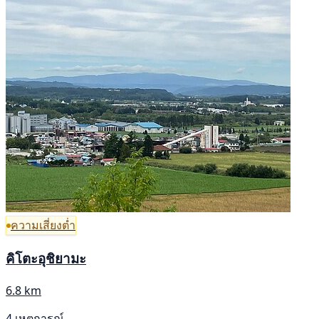
ความเสี่ยงต่ำ
คิโตะอุชิยามะ
6.8 km
4 เหตุการณ์