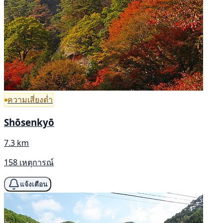
ความเสี่ยงต่ำ
Shōsenkyō
7.3 km
158 เหตุการณ์
แจ้งเตือน