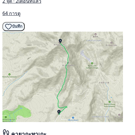
2 จุด · 2เดือนที่แล้ว
64 การดู
บันทึก
คายากะทาเกะ