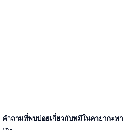
คำถามที่พบบ่อยเกี่ยวกับหมีในคายากะทา
เกะ