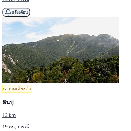
แจ้งเตือน
ความเสี่ยงต่ำ
คินปุ
13 km
19 เหตุการณ์