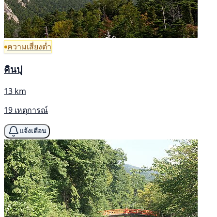
ความเสี่ยงต่ำ
คินปุ
13 km
19 เหตุการณ์
แจ้งเตือน