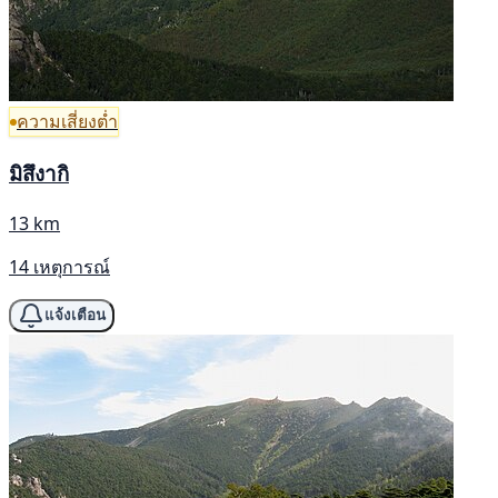
ความเสี่ยงต่ำ
มิสึงากิ
13 km
14 เหตุการณ์
แจ้งเตือน