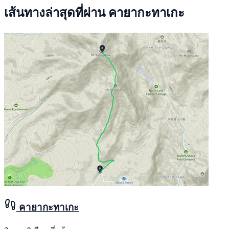
เส้นทางล่าสุดที่ผ่าน คายากะทาเกะ
คายากะทาเกะ