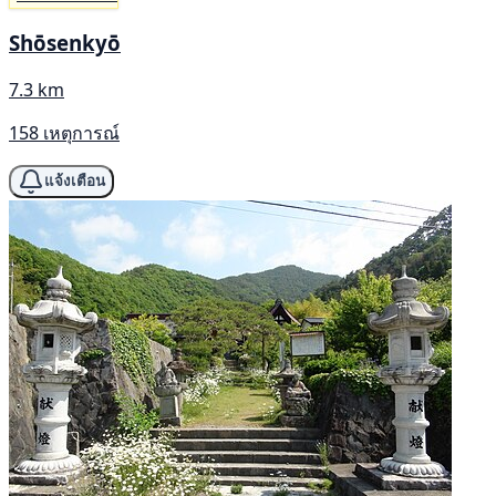
Shōsenkyō
7.3 km
158 เหตุการณ์
แจ้งเตือน