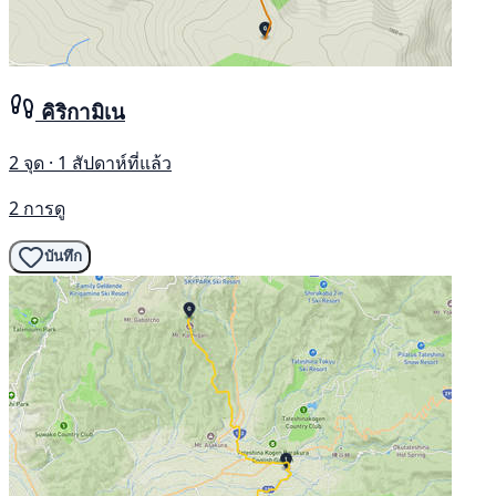
คิริกามิเน
2 จุด · 1 สัปดาห์ที่แล้ว
2 การดู
บันทึก