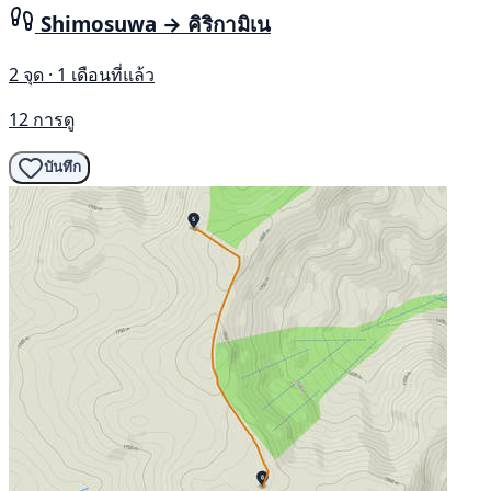
Shimosuwa → คิริกามิเน
2 จุด · 1 เดือนที่แล้ว
12 การดู
บันทึก