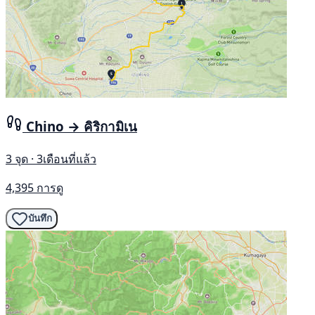
Chino → คิริกามิเน
3 จุด · 3เดือนที่แล้ว
4,395 การดู
บันทึก