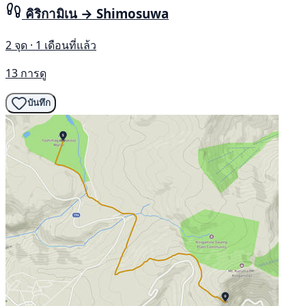
คิริกามิเน → Shimosuwa
2 จุด · 1 เดือนที่แล้ว
13 การดู
บันทึก