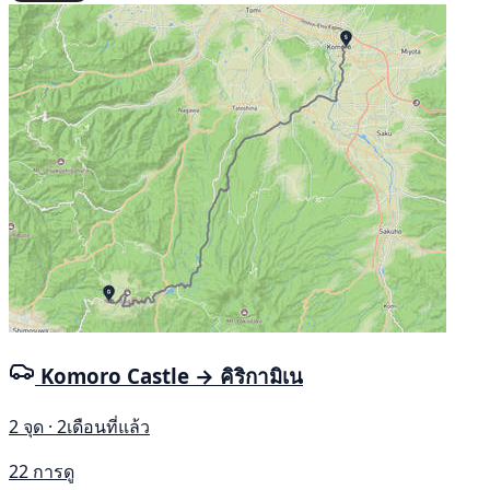
Komoro Castle → คิริกามิเน
2 จุด · 2เดือนที่แล้ว
22 การดู