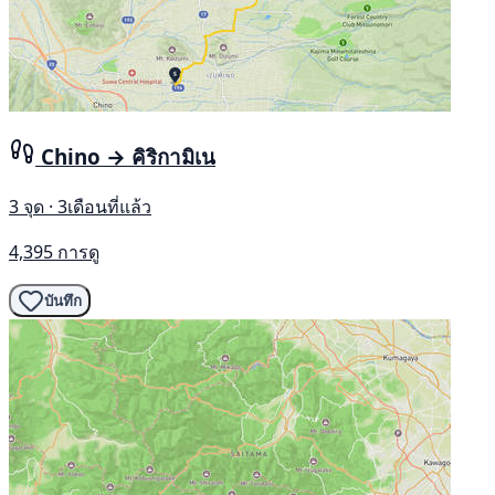
Chino → คิริกามิเน
3 จุด · 3เดือนที่แล้ว
4,395 การดู
บันทึก