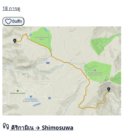
18 การดู
บันทึก
คิริกามิเน → Shimosuwa