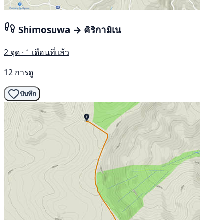
Shimosuwa → คิริกามิเน
2 จุด · 1 เดือนที่แล้ว
12 การดู
บันทึก