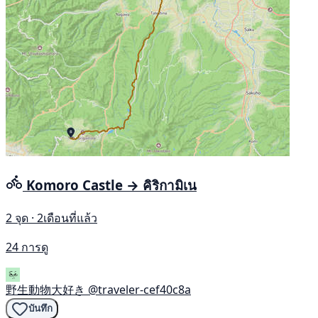
Komoro Castle → คิริกามิเน
2 จุด · 2เดือนที่แล้ว
24 การดู
野生動物大好き
@traveler-cef40c8a
บันทึก