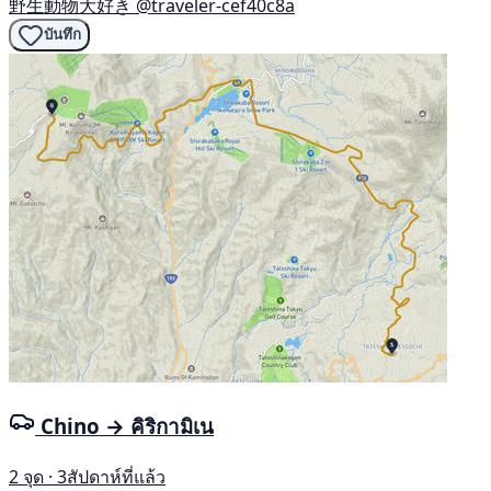
野生動物大好き
@traveler-cef40c8a
บันทึก
Chino → คิริกามิเน
2 จุด · 3สัปดาห์ที่แล้ว