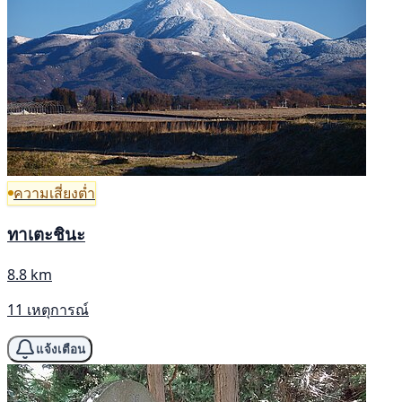
ความเสี่ยงต่ำ
ทาเตะชินะ
8.8 km
11 เหตุการณ์
แจ้งเตือน