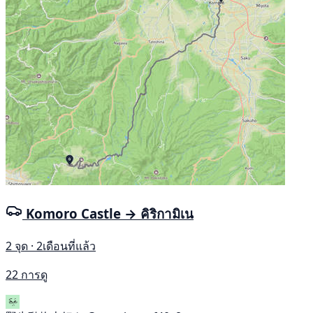
Komoro Castle → คิริกามิเน
2 จุด · 2เดือนที่แล้ว
22 การดู