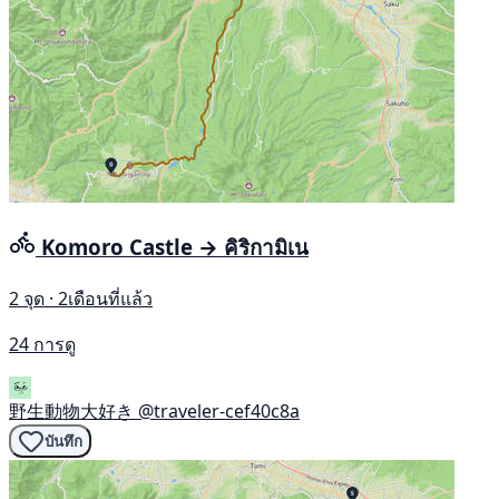
Komoro Castle → คิริกามิเน
2 จุด · 2เดือนที่แล้ว
24 การดู
野生動物大好き
@traveler-cef40c8a
บันทึก