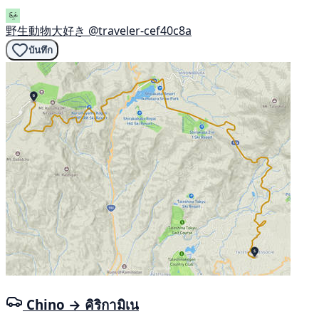
野生動物大好き
@traveler-cef40c8a
บันทึก
Chino → คิริกามิเน