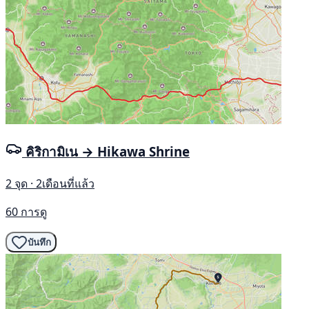
คิริกามิเน → Hikawa Shrine
2 จุด · 2เดือนที่แล้ว
60 การดู
บันทึก