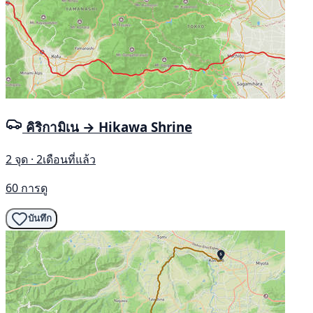
คิริกามิเน → Hikawa Shrine
2 จุด · 2เดือนที่แล้ว
60 การดู
บันทึก