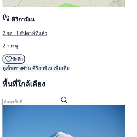
คิริกามิเน
2 จุด · 1 สัปดาห์ที่แล้ว
2 การดู
บันทึก
ดูเส้นทางผ่าน คิริกามิเน เพิ่มเติม
พื้นที่ใกล้เคียง