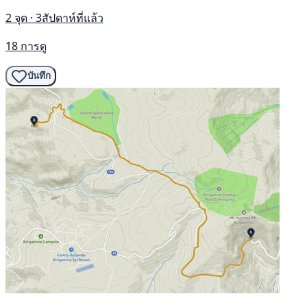
2 จุด · 3สัปดาห์ที่แล้ว
18 การดู
บันทึก