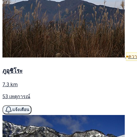
ความ
ภูอุชิโระ
7.3 km
53 เหตุการณ์
แจ้งเตือน