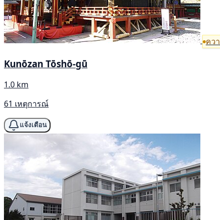
ความ
Kunōzan Tōshō-gū
1.0 km
61 เหตุการณ์
แจ้งเตือน