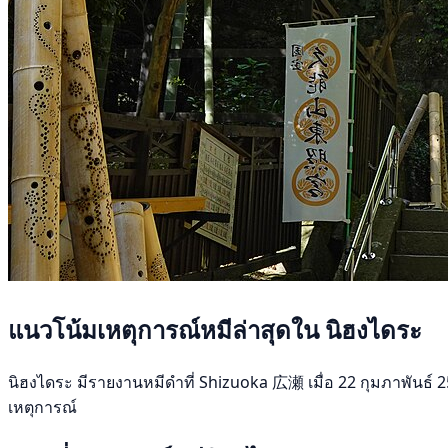
แนวโน้มเหตุการณ์หมีล่าสุดใน นิฮงไดระ
นิฮงไดระ มีรายงานหมีดำที่ Shizuoka 広瀬 เมื่อ 22 กุมภาพันธ์ 2569
เหตุการณ์