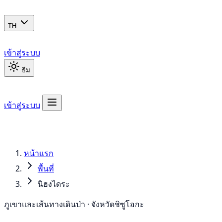
TH
เข้าสู่ระบบ
ธีม
เข้าสู่ระบบ
หน้าแรก
พื้นที่
นิฮงไดระ
ภูเขาและเส้นทางเดินป่า · จังหวัดชิซูโอกะ