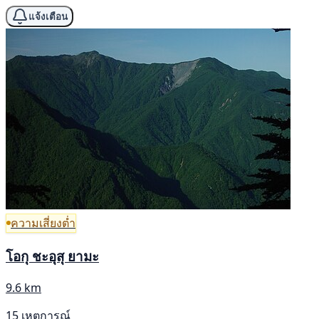
แจ้งเตือน
ความเสี่ยงต่ำ
โอกุ ชะอุสุ ยามะ
9.6 km
15 เหตุการณ์