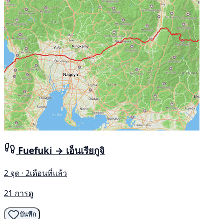
Fuefuki → เอ็นเรียกูจิ
2 จุด · 2เดือนที่แล้ว
21 การดู
บันทึก