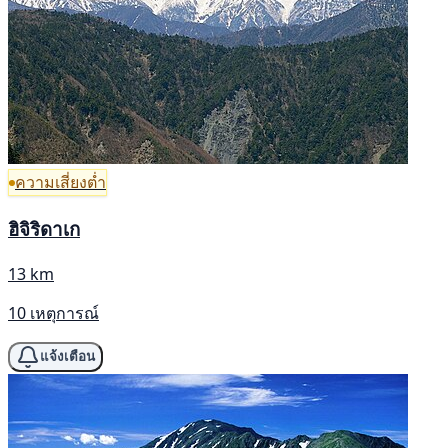
ความเสี่ยงต่ำ
ฮิจิริดาเก
13 km
10 เหตุการณ์
แจ้งเตือน