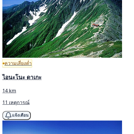
ความเสี่ยงต่ำ
ไอนะโนะ ดาเกะ
14 km
11 เหตุการณ์
แจ้งเตือน