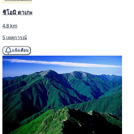
ชิโอมิ ดาเกะ
4.8 km
5 เหตุการณ์
แจ้งเตือน