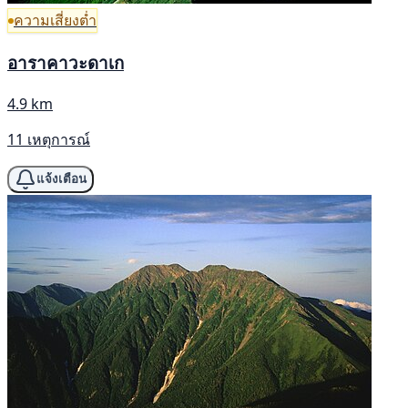
ความเสี่ยงต่ำ
อาราคาวะดาเก
4.9 km
11 เหตุการณ์
แจ้งเตือน