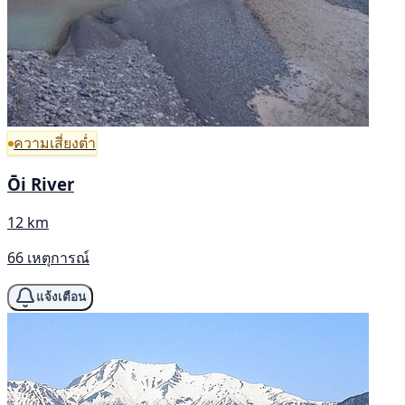
ความเสี่ยงต่ำ
Ōi River
12 km
66 เหตุการณ์
แจ้งเตือน