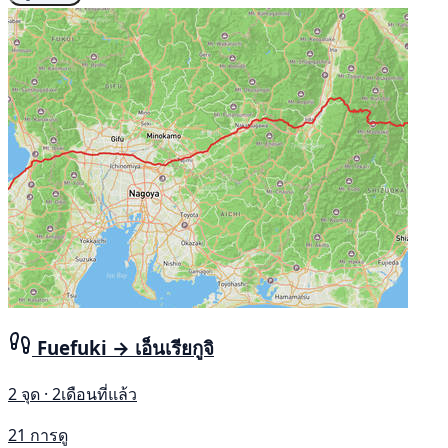
Fuefuki → เอ็นเรียกูจิ
2 จุด · 2เดือนที่แล้ว
21 การดู