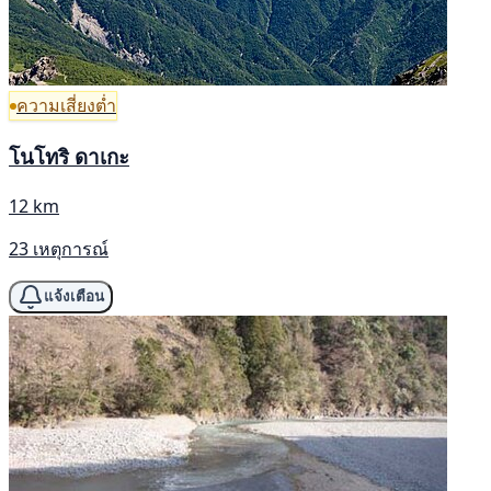
ความเสี่ยงต่ำ
โนโทริ ดาเกะ
12 km
23 เหตุการณ์
แจ้งเตือน