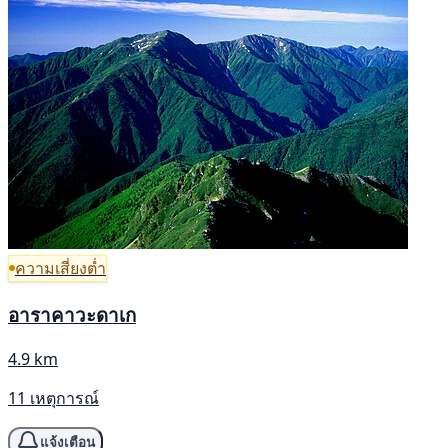
ความเสี่ยงต่ำ
อาราคาวะดาเก
4.9 km
11 เหตุการณ์
แจ้งเตือน