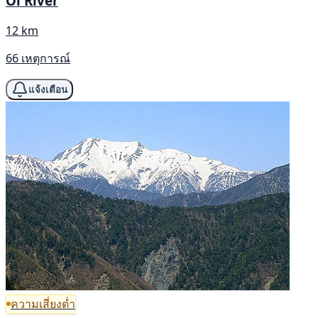
Ōi River
12 km
66 เหตุการณ์
แจ้งเตือน
ความเสี่ยงต่ำ