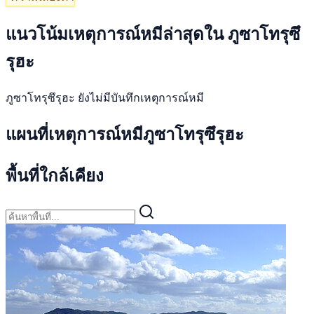
แนวโน้มเหตุการณ์หมีล่าสุดใน ภูซาโทรุซึ
รุฮะ
ภูซาโทรุซึรุฮะ ยังไม่มีบันทึกเหตุการณ์หมี
แผนที่เหตุการณ์หมีภูซาโทรุซึรุฮะ
พื้นที่ใกล้เคียง