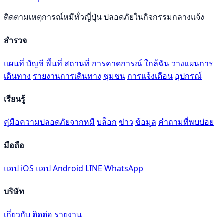
ติดตามเหตุการณ์หมีทั่วญี่ปุ่น ปลอดภัยในกิจกรรมกลางแจ้ง
สำรวจ
แผนที่
บัญชี
พื้นที่
สถานที่
การคาดการณ์
ใกล้ฉัน
วางแผนการ
เดินทาง
รายงานการเดินทาง
ชุมชน
การแจ้งเตือน
อุปกรณ์
เรียนรู้
คู่มือความปลอดภัยจากหมี
บล็อก
ข่าว
ข้อมูล
คำถามที่พบบ่อย
มือถือ
แอป iOS
แอป Android
LINE
WhatsApp
บริษัท
เกี่ยวกับ
ติดต่อ
รายงาน