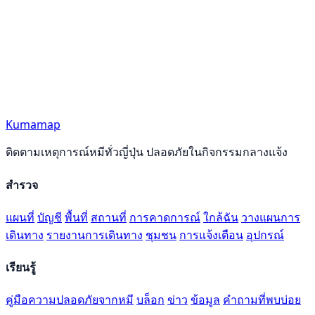
Kumamap
ติดตามเหตุการณ์หมีทั่วญี่ปุ่น ปลอดภัยในกิจกรรมกลางแจ้ง
สำรวจ
แผนที่
บัญชี
พื้นที่
สถานที่
การคาดการณ์
ใกล้ฉัน
วางแผนการ
เดินทาง
รายงานการเดินทาง
ชุมชน
การแจ้งเตือน
อุปกรณ์
เรียนรู้
คู่มือความปลอดภัยจากหมี
บล็อก
ข่าว
ข้อมูล
คำถามที่พบบ่อย