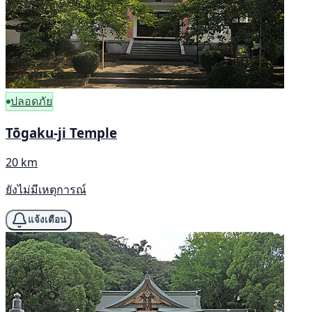
ปลอดภัย
Tōgaku-ji Temple
20 km
ยังไม่มีเหตุการณ์
แจ้งเตือน