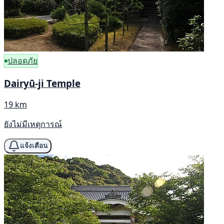
ปลอดภัย
Dairyū-ji Temple
19 km
ยังไม่มีเหตุการณ์
แจ้งเตือน