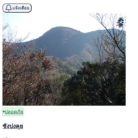
แจ้งเตือน
ปลอดภัย
ซังปงคุย