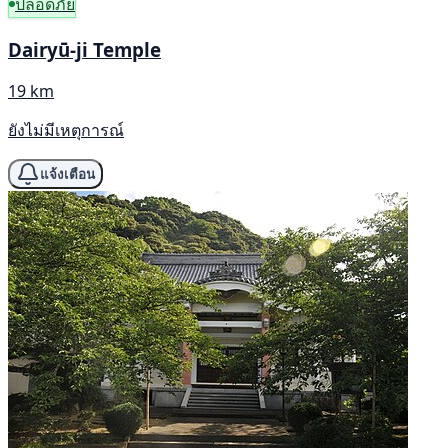
ปลอดภัย
Dairyū-ji Temple
19 km
ยังไม่มีเหตุการณ์
แจ้งเตือน