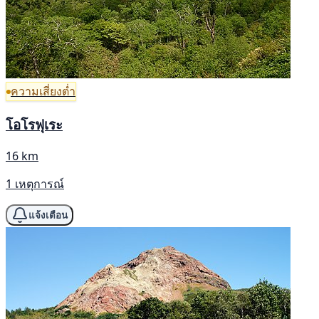
ความเสี่ยงต่ำ
โอโรฟุเระ
16 km
1 เหตุการณ์
แจ้งเตือน