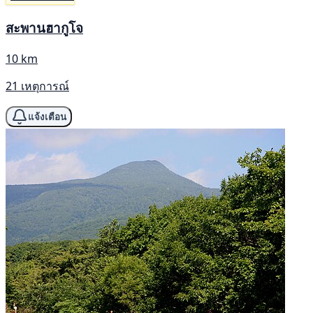
สะพานฮากูโจ
10 km
21 เหตุการณ์
แจ้งเตือน