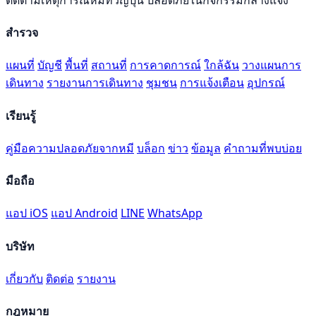
สำรวจ
แผนที่
บัญชี
พื้นที่
สถานที่
การคาดการณ์
ใกล้ฉัน
วางแผนการ
เดินทาง
รายงานการเดินทาง
ชุมชน
การแจ้งเตือน
อุปกรณ์
เรียนรู้
คู่มือความปลอดภัยจากหมี
บล็อก
ข่าว
ข้อมูล
คำถามที่พบบ่อย
มือถือ
แอป iOS
แอป Android
LINE
WhatsApp
บริษัท
เกี่ยวกับ
ติดต่อ
รายงาน
กฎหมาย