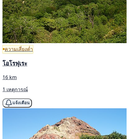
ความเสี่ยงต่ำ
โอโรฟุเระ
16 km
1 เหตุการณ์
แจ้งเตือน