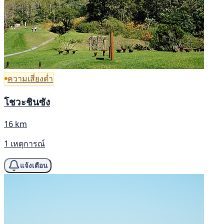
ความเสี่ยงต่ำ
โชวะชินซัง
16 km
1 เหตุการณ์
แจ้งเตือน