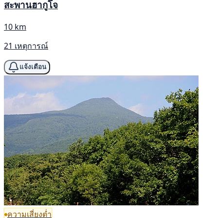
สะพานฮากูโจ
10 km
21 เหตุการณ์
แจ้งเตือน
ความเสี่ยงต่ำ