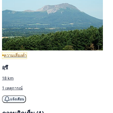
ความเสี่ยงต่ำ
อุซึ
18 km
1 เหตุการณ์
แจ้งเตือน