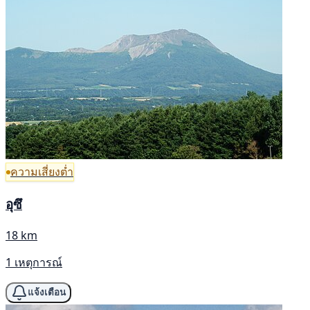
ความเสี่ยงต่ำ
อุซึ
18 km
1 เหตุการณ์
แจ้งเตือน