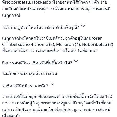
ที่Noboribetsu, Hokkaido มีรายงานหมีสีน้ำตาล 1ตัว ราย
ละเอียดตำแหน่งและเหตุการณ์โดยรอบสามารถดูได้บนแผนที่
เหตุการณ์
หมีปรากฏตัวที่ไหนในวาชิเบตสึเมื่อเร็วๆ นี้?
เหตุการณ์หมีล่าสุดในวาชิเบตสึกระจุกตัวอยู่ในMuroran
Chiribetsucho 4-chome (5), Muroran (4), Noboribetsu (2)
พื้นที่เหล่านี้มีรายงานหลายครั้งภายใน 30 วันที่ผ่านมา
กิจกรรมหมีในวาชิเบตสึเพิ่มขึ้นหรือไม่?
ไม่มีกิจกรรมล่าสุดที่จะประเมิน
วาชิเบตสึมีหมีประเภทใด?
วาชิเบตสึเป็นที่อยู่อาศัยของหมีดำเอเชีย ซึ่งมีน้ำหนักได้ถึง 120
กก. และอาศัยอยู่ในภูเขาของฮอนชูและชิโกกุ โดยทั่วไปขี้อาย
แต่อาจเป็นอันตรายเมื่อตกใจหรือปกป้องลูก ควรพกกระดิ่งหมี
เมื่อเดินป่า