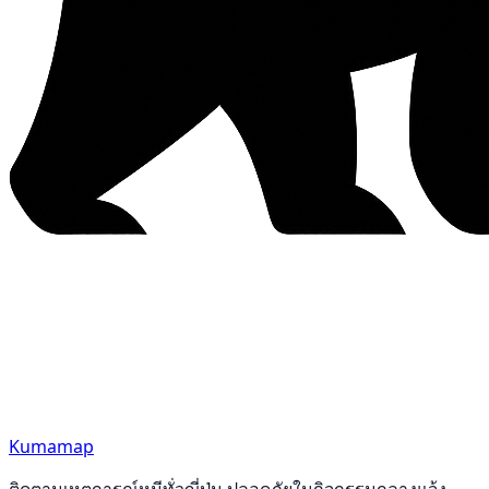
Kumamap
ติดตามเหตุการณ์หมีทั่วญี่ปุ่น ปลอดภัยในกิจกรรมกลางแจ้ง