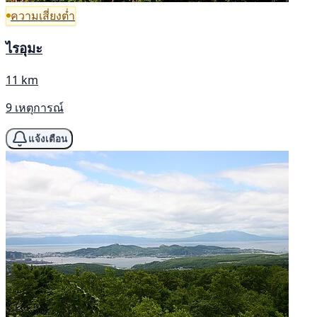
ความเสี่ยงต่ำ
ไรอุมะ
11 km
9 เหตุการณ์
แจ้งเตือน