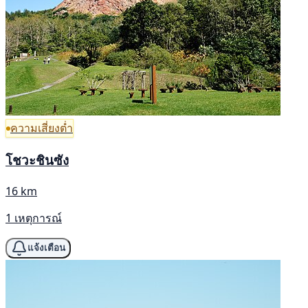
ความเสี่ยงต่ำ
โชวะชินซัง
16 km
1 เหตุการณ์
แจ้งเตือน