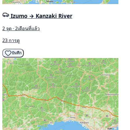
Izumo → Kanzaki River
2 จุด · 2เดือนที่แล้ว
23 การดู
บันทึก