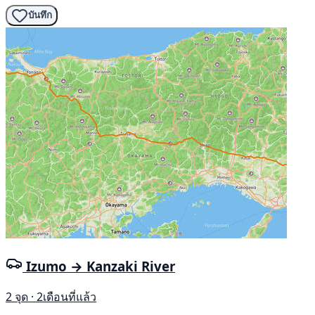
บันทึก
Izumo → Kanzaki River
2 จุด · 2เดือนที่แล้ว