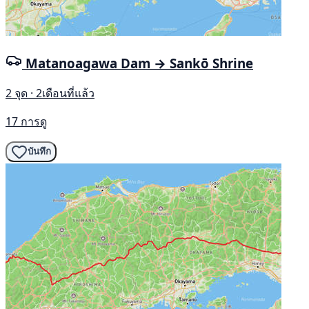
Matanoagawa Dam → Sankō Shrine
2 จุด · 2เดือนที่แล้ว
17 การดู
บันทึก