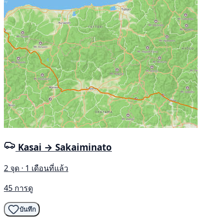
Kasai → Sakaiminato
2 จุด · 1 เดือนที่แล้ว
45 การดู
บันทึก