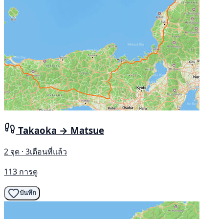
Takaoka → Matsue
2 จุด · 3เดือนที่แล้ว
113 การดู
บันทึก