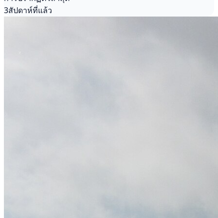
3สัปดาห์ที่แล้ว