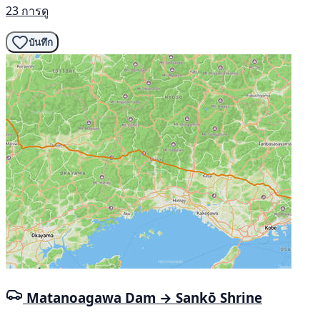
23 การดู
บันทึก
Matanoagawa Dam → Sankō Shrine