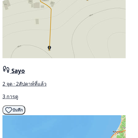
Sayo
2 จุด · 2สัปดาห์ที่แล้ว
3 การดู
บันทึก