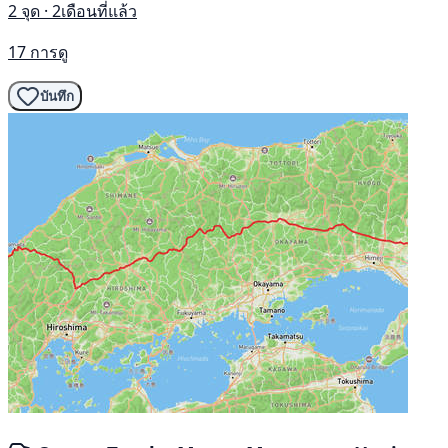
2 จุด · 2เดือนที่แล้ว
17 การดู
บันทึก