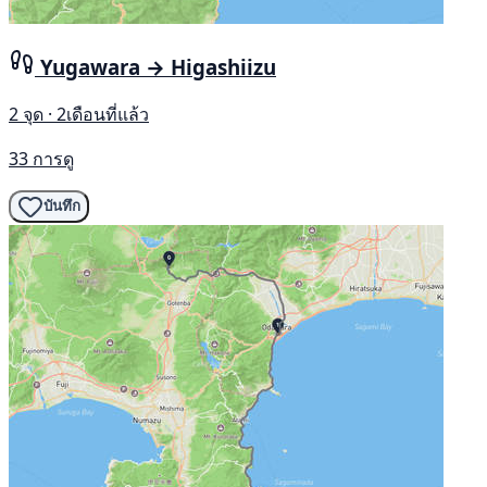
Yugawara → Higashiizu
2 จุด · 2เดือนที่แล้ว
33 การดู
บันทึก