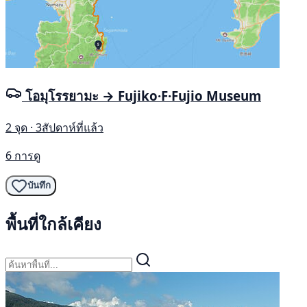
โอมุโรรยามะ → Fujiko·F·Fujio Museum
2 จุด · 3สัปดาห์ที่แล้ว
6 การดู
บันทึก
พื้นที่ใกล้เคียง