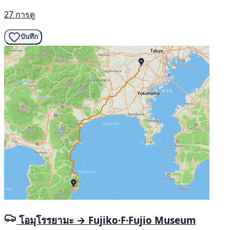
27 การดู
บันทึก
โอมุโรรยามะ → Fujiko·F·Fujio Museum