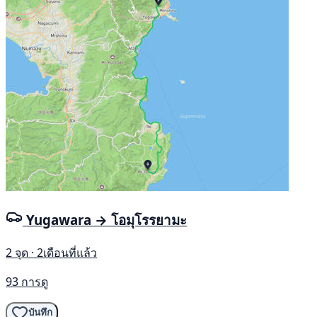
Yugawara → โอมุโรรยามะ
2 จุด · 2เดือนที่แล้ว
93 การดู
บันทึก