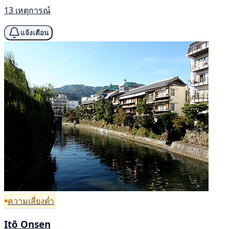
13 เหตุการณ์
แจ้งเตือน
ความเสี่ยงต่ำ
Itō Onsen