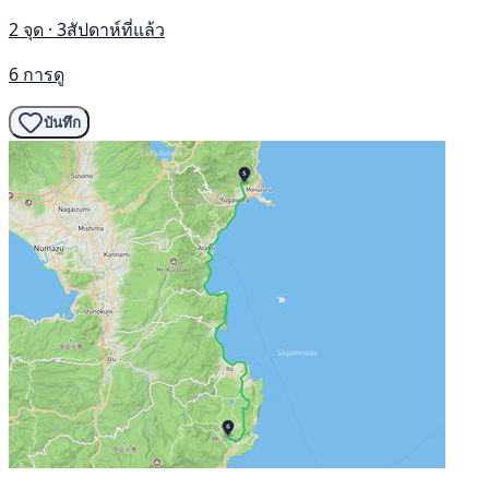
2 จุด · 3สัปดาห์ที่แล้ว
6 การดู
บันทึก