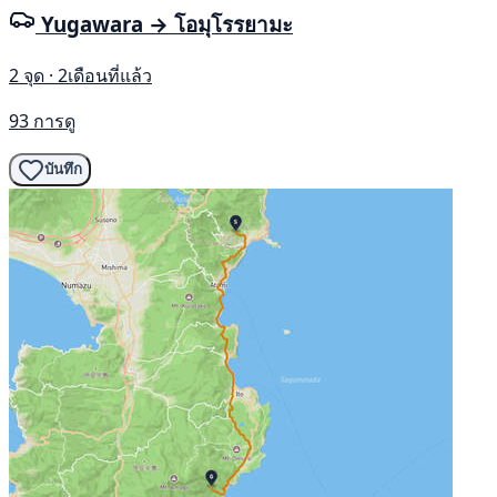
Yugawara → โอมุโรรยามะ
2 จุด · 2เดือนที่แล้ว
93 การดู
บันทึก