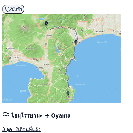
บันทึก
โอมุโรรยามะ → Oyama
3 จุด · 2เดือนที่แล้ว