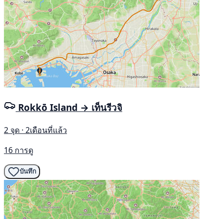
Rokkō Island → เท็นรีวจิ
2 จุด · 2เดือนที่แล้ว
16 การดู
บันทึก