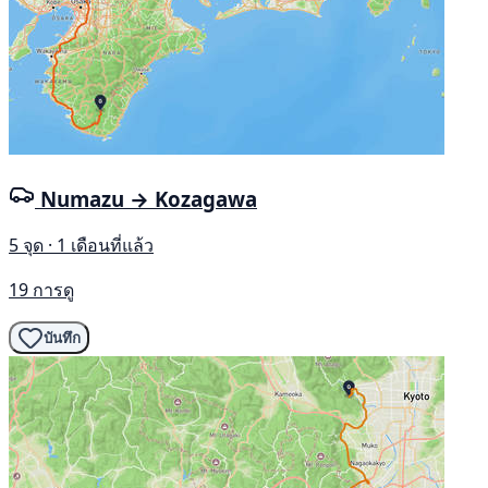
Numazu → Kozagawa
5 จุด · 1 เดือนที่แล้ว
19 การดู
บันทึก