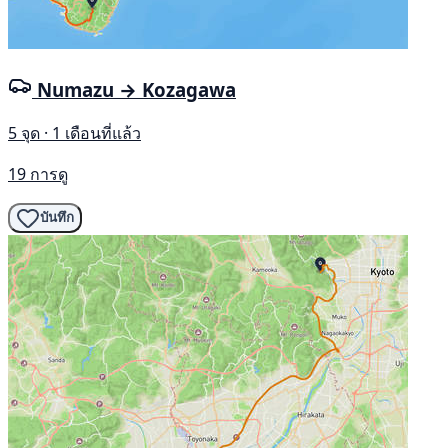
Numazu → Kozagawa
5 จุด · 1 เดือนที่แล้ว
19 การดู
บันทึก