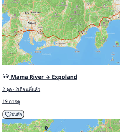
Mama River → Expoland
2 จุด · 2เดือนที่แล้ว
19 การดู
บันทึก