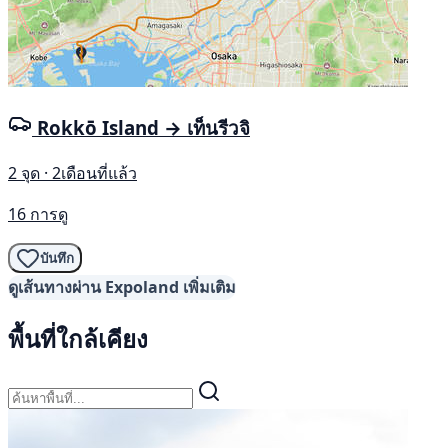
Rokkō Island → เท็นรีวจิ
2 จุด · 2เดือนที่แล้ว
16 การดู
บันทึก
ดูเส้นทางผ่าน Expoland เพิ่มเติม
พื้นที่ใกล้เคียง