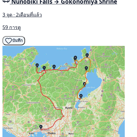
Nunobiki Falls → Gokōnomiya Shrine
3 จุด · 2เดือนที่แล้ว
59 การดู
บันทึก