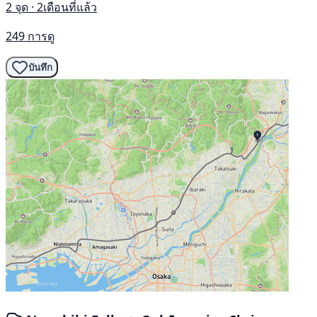
2 จุด · 2เดือนที่แล้ว
249 การดู
บันทึก