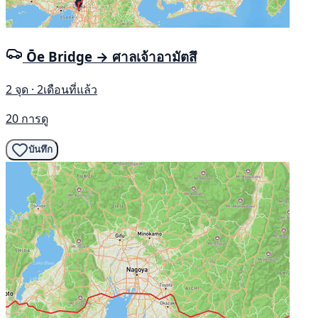
Ōe Bridge → ศาลเจ้าอามัตสึ
2 จุด · 2เดือนที่แล้ว
20 การดู
บันทึก