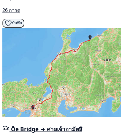
26 การดู
บันทึก
Ōe Bridge → ศาลเจ้าอามัตสึ