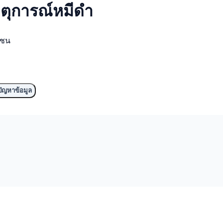
ตุการณ์
หมีดำ
มชน
ัญหาข้อมูล