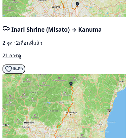
Inari Shrine (Misato) → Kanuma
2 จุด · 2เดือนที่แล้ว
21 การดู
บันทึก