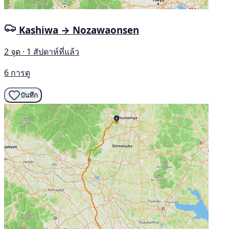
Kashiwa → Nozawaonsen
2 จุด · 1 สัปดาห์ที่แล้ว
6 การดู
บันทึก