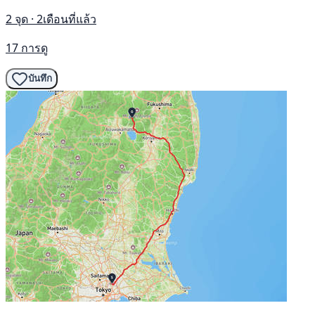
2 จุด · 2เดือนที่แล้ว
17 การดู
บันทึก