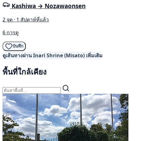
Kashiwa → Nozawaonsen
2 จุด · 1 สัปดาห์ที่แล้ว
6 การดู
บันทึก
ดูเส้นทางผ่าน Inari Shrine (Misato) เพิ่มเติม
พื้นที่ใกล้เคียง