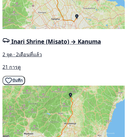
Inari Shrine (Misato) → Kanuma
2 จุด · 2เดือนที่แล้ว
21 การดู
บันทึก