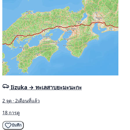
Iizuka → ทะเลสาบยะมะนะกะ
2 จุด · 2เดือนที่แล้ว
18 การดู
บันทึก