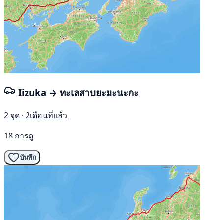
Iizuka → ทะเลสาบยะมะนะกะ
2 จุด · 2เดือนที่แล้ว
18 การดู
บันทึก