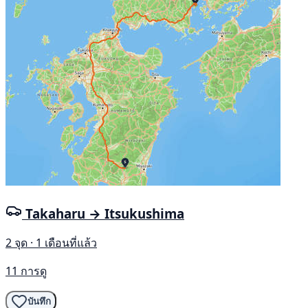
Takaharu → Itsukushima
2 จุด · 1 เดือนที่แล้ว
11 การดู
บันทึก