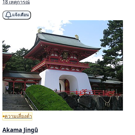
18 เหตุการณ์
แจ้งเตือน
ความเสี่ยงต่ำ
Akama Jingū