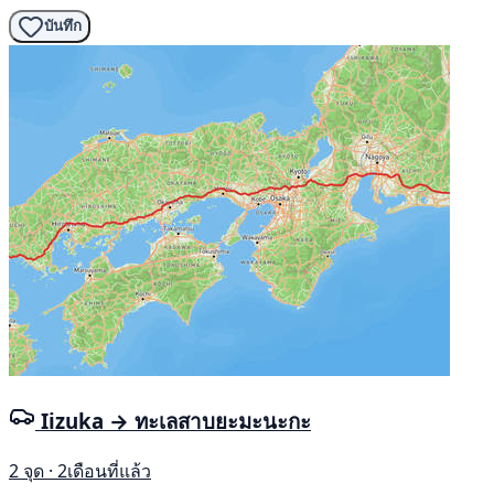
บันทึก
Iizuka → ทะเลสาบยะมะนะกะ
2 จุด · 2เดือนที่แล้ว