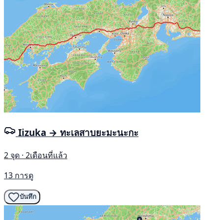
Iizuka → ทะเลสาบยะมะนะกะ
2 จุด · 2เดือนที่แล้ว
13 การดู
บันทึก