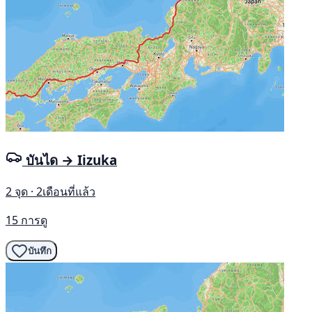
บันได → Iizuka
2 จุด · 2เดือนที่แล้ว
15 การดู
บันทึก