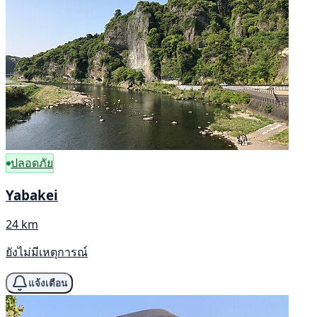
ปลอดภัย
Yabakei
24 km
ยังไม่มีเหตุการณ์
แจ้งเตือน