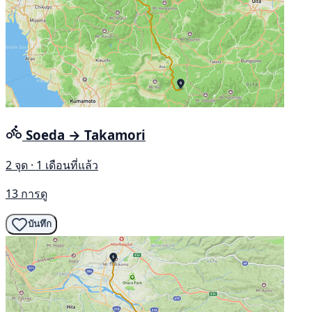
Soeda → Takamori
2 จุด · 1 เดือนที่แล้ว
13 การดู
บันทึก