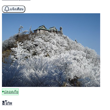
แจ้งเตือน
ปลอดภัย
ฮิโกะ