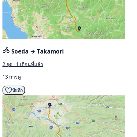
Soeda → Takamori
2 จุด · 1 เดือนที่แล้ว
13 การดู
บันทึก