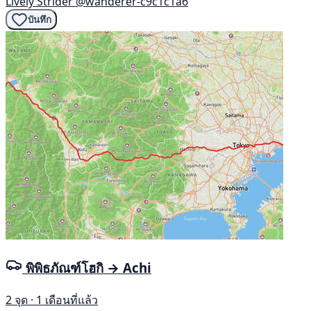
Lively Strider
@wanderer-c9c1c1a6
บันทึก
พิพิธภัณฑ์โฮกิ → Achi
2 จุด · 1 เดือนที่แล้ว