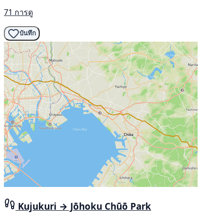
71 การดู
บันทึก
Kujukuri → Jōhoku Chūō Park