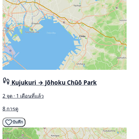
Kujukuri → Jōhoku Chūō Park
2 จุด · 1 เดือนที่แล้ว
8 การดู
บันทึก