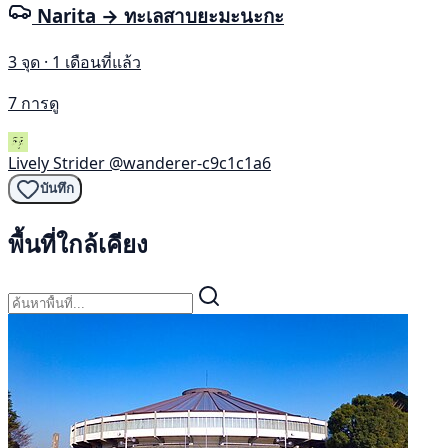
Narita → ทะเลสาบยะมะนะกะ
3 จุด · 1 เดือนที่แล้ว
7 การดู
Lively Strider
@wanderer-c9c1c1a6
บันทึก
พื้นที่ใกล้เคียง