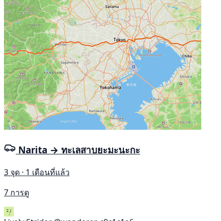
Narita → ทะเลสาบยะมะนะกะ
3 จุด · 1 เดือนที่แล้ว
7 การดู