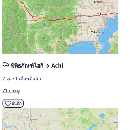
พิพิธภัณฑ์โฮกิ → Achi
2 จุด · 1 เดือนที่แล้ว
71 การดู
บันทึก