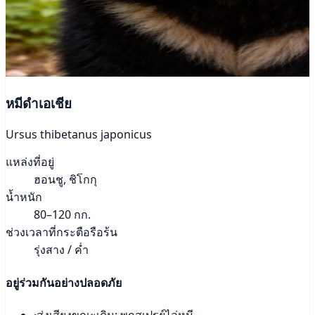
หมีดำเอเชีย
Ursus thibetanus japonicus
แหล่งที่อยู่
ฮอนชู, ชิโกกุ
น้ำหนัก
80–120 กก.
ช่วงเวลาที่กระตือรือร้น
รุ่งสาง / ค่ำ
อยู่ร่วมกันอย่างปลอดภัย
·
ส่งเสียงขณะเดิน; พกสเปรย์ไล่หมี