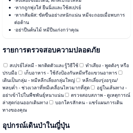
·
หากถูกพุ่งใส่ ยืนนิ่งและใช้สเปรย์
·
หากสัมผัส: ขัดขืนอย่างหนักแน่น หมีจะถอยเมื่อพบการ
ต่อต้าน
·
อย่าปีนต้นไม้ หมีปีนเก่งกว่าคุณ
รายการตรวจสอบความปลอดภัย
สเปรย์ไล่หมี - พกติดตัวและรู้วิธีใช้
ทำเสียง - พูดดังๆ หรือ
ปรบมือ
เก็บอาหาร - ใช้ถังป้องกันหมีหรือแขวนอาหาร
เดินเป็นกลุ่ม - หมีหลีกเลี่ยงกลุ่มใหญ่
หลีกเลี่ยงรุ่งอรุณ/
พลบค่ำ - ช่วงเวลาที่หมีเคลื่อนไหวมากที่สุด
อยู่ในเส้นทาง -
อย่าเข้าไปในพืชพันธุ์หนาแน่น
ตรวจสอบสภาพ - ดูเหตุการณ์
ล่าสุดก่อนออกเดินทาง
บอกใครสักคน - แชร์แผนการเดิน
ทางของคุณ
อุปกรณ์เดินป่าในญี่ปุ่น