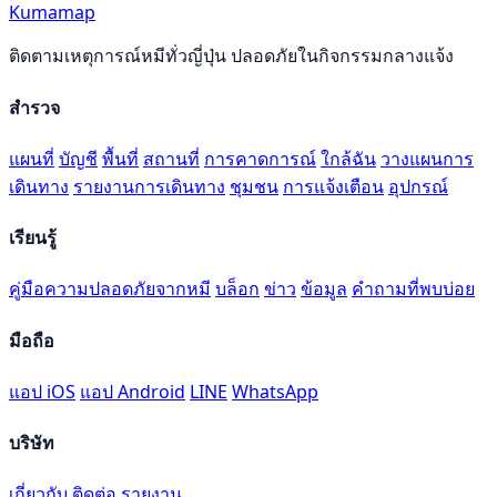
Kumamap
ติดตามเหตุการณ์หมีทั่วญี่ปุ่น ปลอดภัยในกิจกรรมกลางแจ้ง
สำรวจ
แผนที่
บัญชี
พื้นที่
สถานที่
การคาดการณ์
ใกล้ฉัน
วางแผนการ
เดินทาง
รายงานการเดินทาง
ชุมชน
การแจ้งเตือน
อุปกรณ์
เรียนรู้
คู่มือความปลอดภัยจากหมี
บล็อก
ข่าว
ข้อมูล
คำถามที่พบบ่อย
มือถือ
แอป iOS
แอป Android
LINE
WhatsApp
บริษัท
เกี่ยวกับ
ติดต่อ
รายงาน