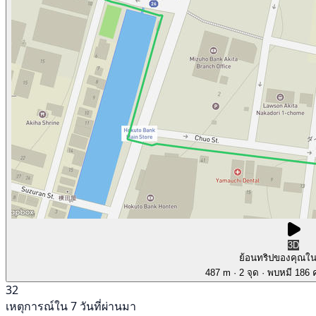
3D
ย้อนทริปของคุณใ
487 m
· 2 จุด
· พบหมี 186 ค
32
เหตุการณ์ใน 7 วันที่ผ่านมา