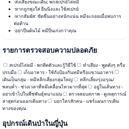
·
ส่งเสียงขณะเดิน; พกสเปรย์ไล่หมี
·
หากถูกพุ่งใส่ ยืนนิ่งและใช้สเปรย์
·
หากสัมผัส: ขัดขืนอย่างหนักแน่น หมีจะถอยเมื่อพบการ
ต่อต้าน
·
อย่าปีนต้นไม้ หมีปีนเก่งกว่าคุณ
รายการตรวจสอบความปลอดภัย
สเปรย์ไล่หมี - พกติดตัวและรู้วิธีใช้
ทำเสียง - พูดดังๆ หรือ
ปรบมือ
เก็บอาหาร - ใช้ถังป้องกันหมีหรือแขวนอาหาร
เดินเป็นกลุ่ม - หมีหลีกเลี่ยงกลุ่มใหญ่
หลีกเลี่ยงรุ่งอรุณ/
พลบค่ำ - ช่วงเวลาที่หมีเคลื่อนไหวมากที่สุด
อยู่ในเส้นทาง -
อย่าเข้าไปในพืชพันธุ์หนาแน่น
ตรวจสอบสภาพ - ดูเหตุการณ์
ล่าสุดก่อนออกเดินทาง
บอกใครสักคน - แชร์แผนการเดิน
ทางของคุณ
อุปกรณ์เดินป่าในญี่ปุ่น