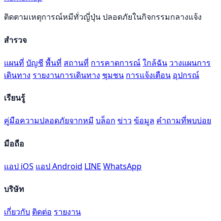
ติดตามเหตุการณ์หมีทั่วญี่ปุ่น ปลอดภัยในกิจกรรมกลางแจ้ง
สำรวจ
แผนที่
บัญชี
พื้นที่
สถานที่
การคาดการณ์
ใกล้ฉัน
วางแผนการ
เดินทาง
รายงานการเดินทาง
ชุมชน
การแจ้งเตือน
อุปกรณ์
เรียนรู้
คู่มือความปลอดภัยจากหมี
บล็อก
ข่าว
ข้อมูล
คำถามที่พบบ่อย
มือถือ
แอป iOS
แอป Android
LINE
WhatsApp
บริษัท
เกี่ยวกับ
ติดต่อ
รายงาน