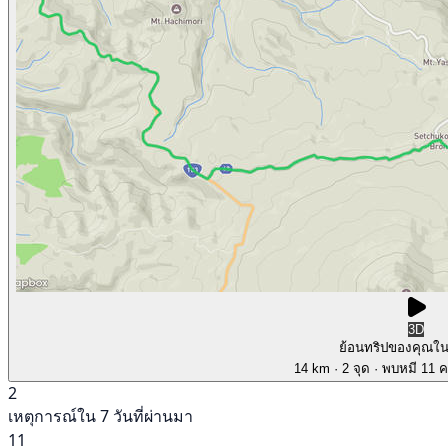
3D
ย้อนทริปของคุณใ
14 km
· 2 จุด
· พบหมี 11 คร
2
เหตุการณ์ใน 7 วันที่ผ่านมา
11