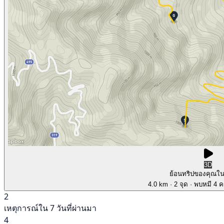
3D
ย้อนทริปของคุณใ
4.0 km
· 2 จุด
· พบหมี 4 คร
2
เหตุการณ์ใน 7 วันที่ผ่านมา
4