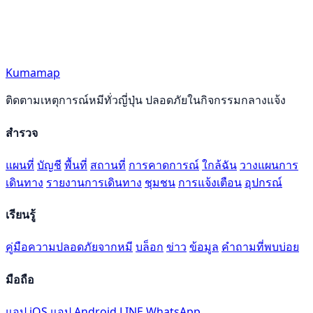
Kumamap
ติดตามเหตุการณ์หมีทั่วญี่ปุ่น ปลอดภัยในกิจกรรมกลางแจ้ง
สำรวจ
แผนที่
บัญชี
พื้นที่
สถานที่
การคาดการณ์
ใกล้ฉัน
วางแผนการ
เดินทาง
รายงานการเดินทาง
ชุมชน
การแจ้งเตือน
อุปกรณ์
เรียนรู้
คู่มือความปลอดภัยจากหมี
บล็อก
ข่าว
ข้อมูล
คำถามที่พบบ่อย
มือถือ
แอป iOS
แอป Android
LINE
WhatsApp