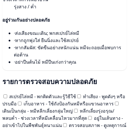
รุ่งสาง / ค่ำ
อยู่ร่วมกันอย่างปลอดภัย
·
ส่งเสียงขณะเดิน; พกสเปรย์ไล่หมี
·
หากถูกพุ่งใส่ ยืนนิ่งและใช้สเปรย์
·
หากสัมผัส: ขัดขืนอย่างหนักแน่น หมีจะถอยเมื่อพบการ
ต่อต้าน
·
อย่าปีนต้นไม้ หมีปีนเก่งกว่าคุณ
รายการตรวจสอบความปลอดภัย
สเปรย์ไล่หมี - พกติดตัวและรู้วิธีใช้
ทำเสียง - พูดดังๆ หรือ
ปรบมือ
เก็บอาหาร - ใช้ถังป้องกันหมีหรือแขวนอาหาร
เดินเป็นกลุ่ม - หมีหลีกเลี่ยงกลุ่มใหญ่
หลีกเลี่ยงรุ่งอรุณ/
พลบค่ำ - ช่วงเวลาที่หมีเคลื่อนไหวมากที่สุด
อยู่ในเส้นทาง -
อย่าเข้าไปในพืชพันธุ์หนาแน่น
ตรวจสอบสภาพ - ดูเหตุการณ์