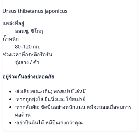
Ursus thibetanus japonicus
แหล่งที่อยู่
ฮอนชู, ชิโกกุ
น้ำหนัก
80–120 กก.
ช่วงเวลาที่กระตือรือร้น
รุ่งสาง / ค่ำ
อยู่ร่วมกันอย่างปลอดภัย
·
ส่งเสียงขณะเดิน; พกสเปรย์ไล่หมี
·
หากถูกพุ่งใส่ ยืนนิ่งและใช้สเปรย์
·
หากสัมผัส: ขัดขืนอย่างหนักแน่น หมีจะถอยเมื่อพบการ
ต่อต้าน
·
อย่าปีนต้นไม้ หมีปีนเก่งกว่าคุณ