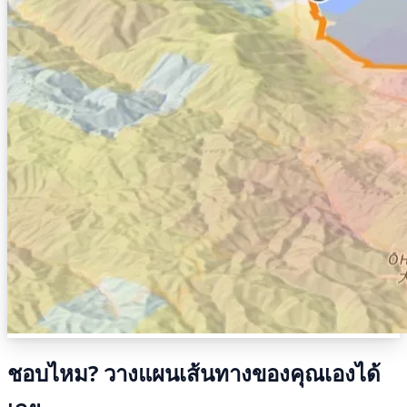
ชอบไหม? วางแผนเส้นทางของคุณเองได้