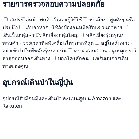
รายการตรวจสอบความปลอดภัย
สเปรย์ไล่หมี - พกติดตัวและรู้วิธีใช้
ทำเสียง - พูดดังๆ หรือ
ปรบมือ
เก็บอาหาร - ใช้ถังป้องกันหมีหรือแขวนอาหาร
เดินเป็นกลุ่ม - หมีหลีกเลี่ยงกลุ่มใหญ่
หลีกเลี่ยงรุ่งอรุณ/
พลบค่ำ - ช่วงเวลาที่หมีเคลื่อนไหวมากที่สุด
อยู่ในเส้นทาง -
อย่าเข้าไปในพืชพันธุ์หนาแน่น
ตรวจสอบสภาพ - ดูเหตุการณ์
ล่าสุดก่อนออกเดินทาง
บอกใครสักคน - แชร์แผนการเดิน
ทางของคุณ
อุปกรณ์เดินป่าในญี่ปุ่น
อุปกรณ์รับมือหมีและเดินป่า คะแนนสูงบน Amazon และ
Rakuten