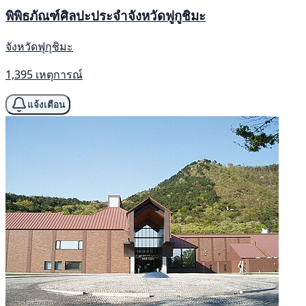
พิพิธภัณฑ์ศิลปะประจำจังหวัดฟูกูชิมะ
จังหวัดฟุกุชิมะ
1,395 เหตุการณ์
แจ้งเตือน