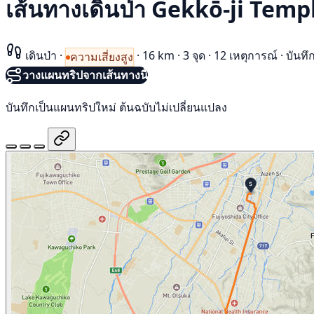
เส้นทางเดินป่า Gekkō-ji Temp
เดินป่า
·
·
16 km
·
3 จุด
·
12 เหตุการณ์
·
บันทึ
ความเสี่ยงสูง
วางแผนทริปจากเส้นทางนี้
บันทึกเป็นแผนทริปใหม่ ต้นฉบับไม่เปลี่ยนแปลง