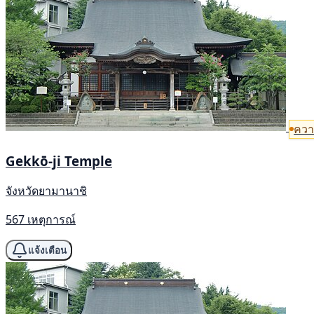
ควา
Gekkō-ji Temple
จังหวัดยามานาชิ
567 เหตุการณ์
แจ้งเตือน