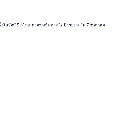
้งในรัศมี 5 กิโลเมตรจากเส้นทาง ไม่มีรายงานใน 7 วันล่าสุด