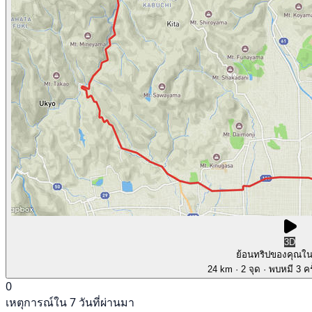
3D
ย้อนทริปของคุณใ
24 km
· 2 จุด
· พบหมี 3 คร
0
เหตุการณ์ใน 7 วันที่ผ่านมา