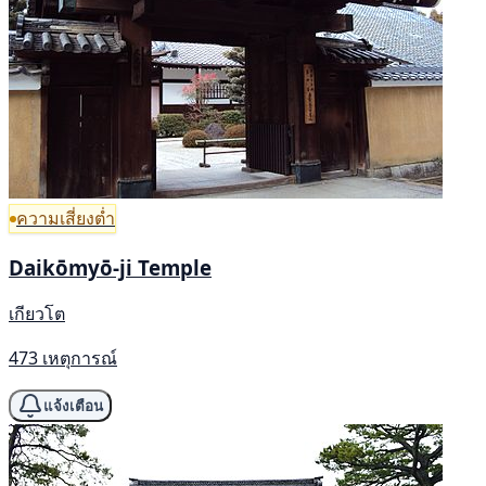
ความเสี่ยงต่ำ
Daikōmyō-ji Temple
เกียวโต
473 เหตุการณ์
แจ้งเตือน