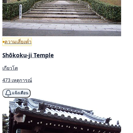
ความเสี่ยงต่ำ
Shōkoku-ji Temple
เกียวโต
473 เหตุการณ์
แจ้งเตือน