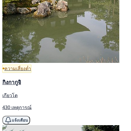
ความเสี่ยงต่ำ
กิงกากูจิ
เกียวโต
430 เหตุการณ์
แจ้งเตือน