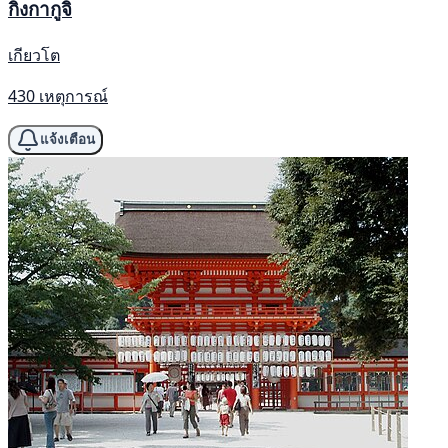
กิงกากูจิ
เกียวโต
430 เหตุการณ์
แจ้งเตือน