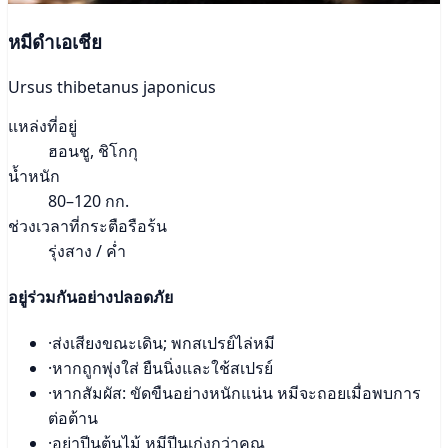
หมีดำเอเชีย
Ursus thibetanus japonicus
แหล่งที่อยู่
ฮอนชู, ชิโกกุ
น้ำหนัก
80–120 กก.
ช่วงเวลาที่กระตือรือร้น
รุ่งสาง / ค่ำ
อยู่ร่วมกันอย่างปลอดภัย
·
ส่งเสียงขณะเดิน; พกสเปรย์ไล่หมี
·
หากถูกพุ่งใส่ ยืนนิ่งและใช้สเปรย์
·
หากสัมผัส: ขัดขืนอย่างหนักแน่น หมีจะถอยเมื่อพบการ
ต่อต้าน
·
อย่าปีนต้นไม้ หมีปีนเก่งกว่าคุณ