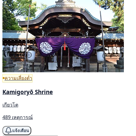
ความเสี่ยงต่ำ
Kamigoryō Shrine
เกียวโต
489 เหตุการณ์
แจ้งเตือน