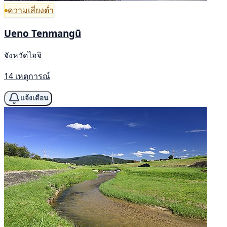
ความเสี่ยงต่ำ
Ueno Tenmangū
จังหวัดไอจิ
14 เหตุการณ์
แจ้งเตือน