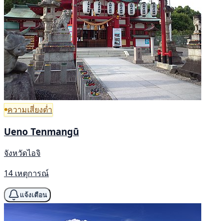
ความเสี่ยงต่ำ
Ueno Tenmangū
จังหวัดไอจิ
14 เหตุการณ์
แจ้งเตือน