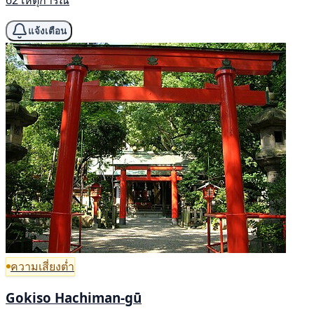
62 เหตุการณ์
แจ้งเตือน
ความเสี่ยงต่ำ
Gokiso Hachiman-gū