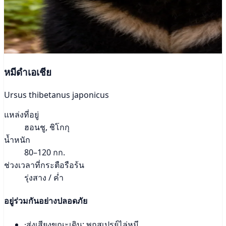
หมีดำเอเชีย
Ursus thibetanus japonicus
แหล่งที่อยู่
ฮอนชู, ชิโกกุ
น้ำหนัก
80–120 กก.
ช่วงเวลาที่กระตือรือร้น
รุ่งสาง / ค่ำ
อยู่ร่วมกันอย่างปลอดภัย
·
ส่งเสียงขณะเดิน; พกสเปรย์ไล่หมี