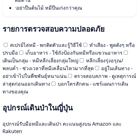
ต่อต้าน
·
อย่าปีนต้นไม้ หมีปีนเก่งกว่าคุณ
รายการตรวจสอบความปลอดภัย
สเปรย์ไล่หมี - พกติดตัวและรู้วิธีใช้
ทำเสียง - พูดดังๆ หรือ
ปรบมือ
เก็บอาหาร - ใช้ถังป้องกันหมีหรือแขวนอาหาร
เดินเป็นกลุ่ม - หมีหลีกเลี่ยงกลุ่มใหญ่
หลีกเลี่ยงรุ่งอรุณ/
พลบค่ำ - ช่วงเวลาที่หมีเคลื่อนไหวมากที่สุด
อยู่ในเส้นทาง -
อย่าเข้าไปในพืชพันธุ์หนาแน่น
ตรวจสอบสภาพ - ดูเหตุการณ์
ล่าสุดก่อนออกเดินทาง
บอกใครสักคน - แชร์แผนการเดิน
ทางของคุณ
อุปกรณ์เดินป่าในญี่ปุ่น
อุปกรณ์รับมือหมีและเดินป่า คะแนนสูงบน Amazon และ
Rakuten