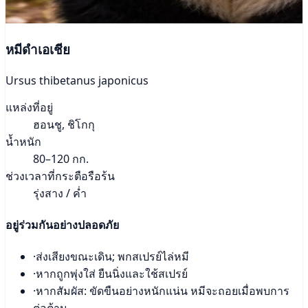
หมีดำเอเชีย
Ursus thibetanus japonicus
แหล่งที่อยู่
ฮอนชู, ชิโกกุ
น้ำหนัก
80–120 กก.
ช่วงเวลาที่กระตือรือร้น
รุ่งสาง / ค่ำ
อยู่ร่วมกันอย่างปลอดภัย
·
ส่งเสียงขณะเดิน; พกสเปรย์ไล่หมี
·
หากถูกพุ่งใส่ ยืนนิ่งและใช้สเปรย์
·
หากสัมผัส: ขัดขืนอย่างหนักแน่น หมีจะถอยเมื่อพบการ