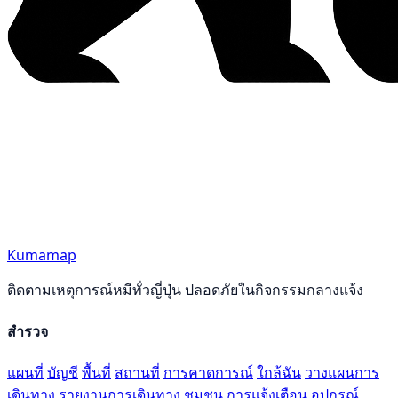
Kumamap
ติดตามเหตุการณ์หมีทั่วญี่ปุ่น ปลอดภัยในกิจกรรมกลางแจ้ง
สำรวจ
แผนที่
บัญชี
พื้นที่
สถานที่
การคาดการณ์
ใกล้ฉัน
วางแผนการ
เดินทาง
รายงานการเดินทาง
ชุมชน
การแจ้งเตือน
อุปกรณ์