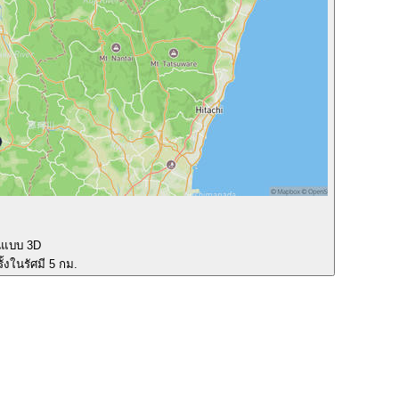
นแบบ 3D
ั้งในรัศมี 5 กม.