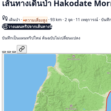
เส้นทางเดินป่า Hakodate M
เดินป่า
·
·
93 km
·
2 จุด
·
11 เหตุการณ์
·
บันทึ
ความเสี่ยงสูง
วางแผนทริปจากเส้นทางนี้
บันทึกเป็นแผนทริปใหม่ ต้นฉบับไม่เปลี่ยนแปลง