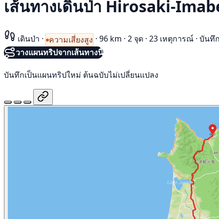
เส้นทางเดินป่า Hirosaki-Ima
เดินป่า
·
·
96 km
·
2 จุด
·
23 เหตุการณ์
·
บันทึ
ความเสี่ยงสูง
วางแผนทริปจากเส้นทางนี้
บันทึกเป็นแผนทริปใหม่ ต้นฉบับไม่เปลี่ยนแปลง