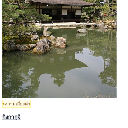
ความเสี่ยงต่ำ
กิงกากูจิ