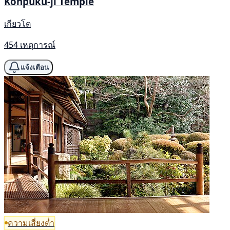
Konpuku-ji Temple
เกียวโต
454 เหตุการณ์
แจ้งเตือน
ความเสี่ยงต่ำ