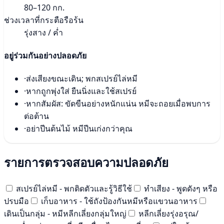
80–120 กก.
ช่วงเวลาที่กระตือรือร้น
รุ่งสาง / ค่ำ
อยู่ร่วมกันอย่างปลอดภัย
·
ส่งเสียงขณะเดิน; พกสเปรย์ไล่หมี
·
หากถูกพุ่งใส่ ยืนนิ่งและใช้สเปรย์
·
หากสัมผัส: ขัดขืนอย่างหนักแน่น หมีจะถอยเมื่อพบการ
ต่อต้าน
·
อย่าปีนต้นไม้ หมีปีนเก่งกว่าคุณ
รายการตรวจสอบความปลอดภัย
สเปรย์ไล่หมี - พกติดตัวและรู้วิธีใช้
ทำเสียง - พูดดังๆ หรือ
ปรบมือ
เก็บอาหาร - ใช้ถังป้องกันหมีหรือแขวนอาหาร
เดินเป็นกลุ่ม - หมีหลีกเลี่ยงกลุ่มใหญ่
หลีกเลี่ยงรุ่งอรุณ/