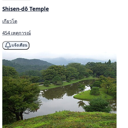
Shisen-dō Temple
เกียวโต
454 เหตุการณ์
แจ้งเตือน