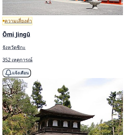
ความเสี่ยงต่ำ
Ōmi Jingū
จังหวัดชิกะ
352 เหตุการณ์
แจ้งเตือน