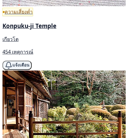
ความเสี่ยงต่ำ
Konpuku-ji Temple
เกียวโต
454 เหตุการณ์
แจ้งเตือน