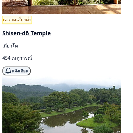
ความเสี่ยงต่ำ
Shisen-dō Temple
เกียวโต
454 เหตุการณ์
แจ้งเตือน