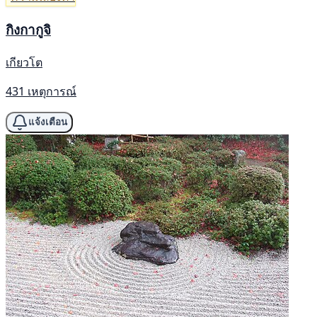
กิงกากูจิ
เกียวโต
431 เหตุการณ์
แจ้งเตือน