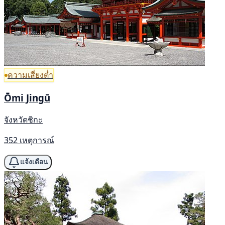
ความเสี่ยงต่ำ
Ōmi Jingū
จังหวัดชิกะ
352 เหตุการณ์
แจ้งเตือน