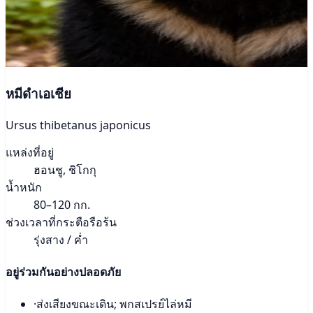
หมีดำเอเชีย
Ursus thibetanus japonicus
แหล่งที่อยู่
ฮอนชู, ชิโกกุ
น้ำหนัก
80–120 กก.
ช่วงเวลาที่กระตือรือร้น
รุ่งสาง / ค่ำ
อยู่ร่วมกันอย่างปลอดภัย
·
ส่งเสียงขณะเดิน; พกสเปรย์ไล่หมี