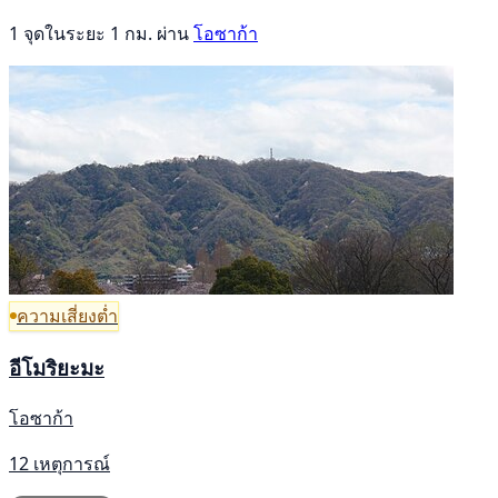
1 จุดในระยะ 1 กม. ผ่าน
โอซาก้า
ความเสี่ยงต่ำ
อีโมริยะมะ
โอซาก้า
12 เหตุการณ์