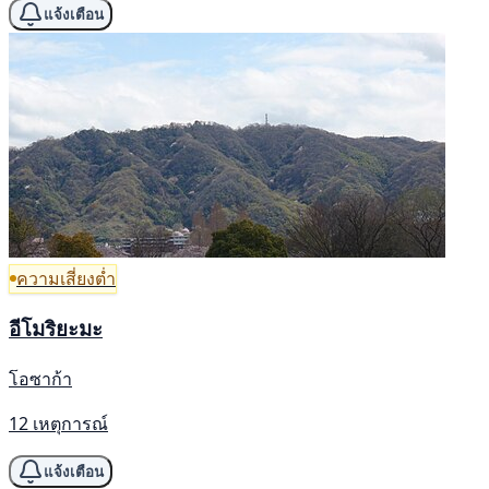
แจ้งเตือน
ความเสี่ยงต่ำ
อีโมริยะมะ
โอซาก้า
12 เหตุการณ์
แจ้งเตือน