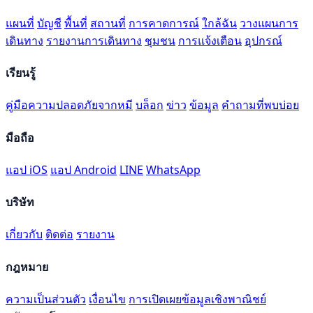
แผนที่
บัญชี
พื้นที่
สถานที่
การคาดการณ์
ใกล้ฉัน
วางแผนการ
เดินทาง
รายงานการเดินทาง
ชุมชน
การแจ้งเตือน
อุปกรณ์
เรียนรู้
คู่มือความปลอดภัยจากหมี
บล็อก
ข่าว
ข้อมูล
คำถามที่พบบ่อย
มือถือ
แอป iOS
แอป Android
LINE
WhatsApp
บริษัท
เกี่ยวกับ
ติดต่อ
รายงาน
กฎหมาย
ความเป็นส่วนตัว
เงื่อนไข
การเปิดเผยข้อมูลเชิงพาณิชย์