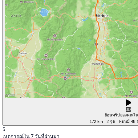
3D
ย้อนทริปของคุณใ
172 km
· 2 จุด
· พบหมี 48 ค
5
เหตุการณ์ใน 7 วันที่ผ่านมา