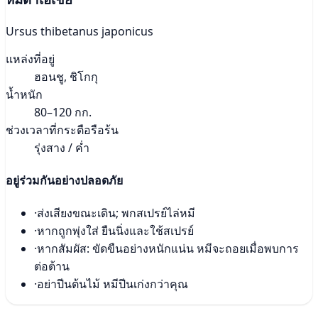
Ursus thibetanus japonicus
แหล่งที่อยู่
ฮอนชู, ชิโกกุ
น้ำหนัก
80–120 กก.
ช่วงเวลาที่กระตือรือร้น
รุ่งสาง / ค่ำ
อยู่ร่วมกันอย่างปลอดภัย
·
ส่งเสียงขณะเดิน; พกสเปรย์ไล่หมี
·
หากถูกพุ่งใส่ ยืนนิ่งและใช้สเปรย์
·
หากสัมผัส: ขัดขืนอย่างหนักแน่น หมีจะถอยเมื่อพบการ
ต่อต้าน
·
อย่าปีนต้นไม้ หมีปีนเก่งกว่าคุณ