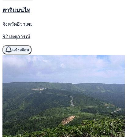
ฮาจิแมนไท
จังหวัดอิวาเตะ
92 เหตุการณ์
แจ้งเตือน