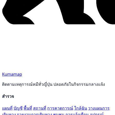
Kumamap
ติดตามเหตุการณ์หมีทั่วญี่ปุ่น ปลอดภัยในกิจกรรมกลางแจ้ง
สำรวจ
แผนที่
บัญชี
พื้นที่
สถานที่
การคาดการณ์
ใกล้ฉัน
วางแผนการ
เดินทาง
รายงานการเดินทาง
ชุมชน
การแจ้งเตือน
อุปกรณ์