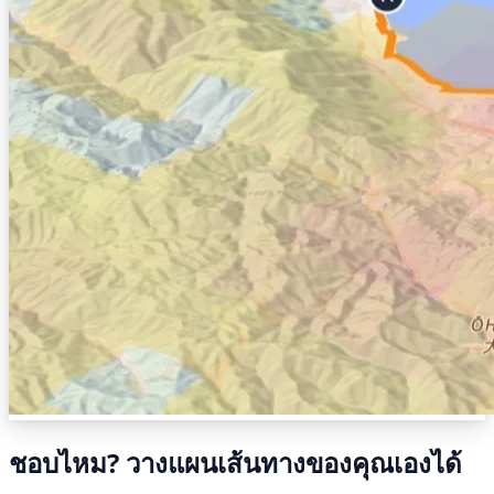
ชอบไหม? วางแผนเส้นทางของคุณเองได้