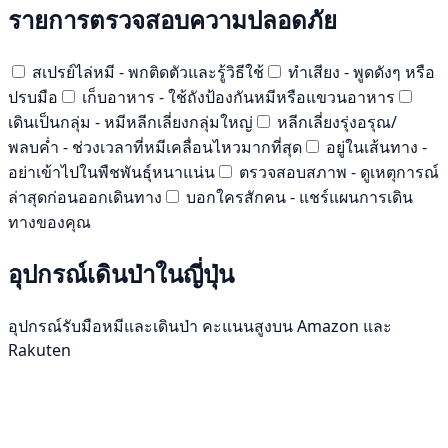
รายการตรวจสอบความปลอดภัย
สเปรย์ไล่หมี - พกติดตัวและรู้วิธีใช้
ทำเสียง - พูดดังๆ หรือ
ปรบมือ
เก็บอาหาร - ใช้ถังป้องกันหมีหรือแขวนอาหาร
เดินเป็นกลุ่ม - หมีหลีกเลี่ยงกลุ่มใหญ่
หลีกเลี่ยงรุ่งอรุณ/
พลบค่ำ - ช่วงเวลาที่หมีเคลื่อนไหวมากที่สุด
อยู่ในเส้นทาง -
อย่าเข้าไปในพืชพันธุ์หนาแน่น
ตรวจสอบสภาพ - ดูเหตุการณ์
ล่าสุดก่อนออกเดินทาง
บอกใครสักคน - แชร์แผนการเดิน
ทางของคุณ
อุปกรณ์เดินป่าในญี่ปุ่น
อุปกรณ์รับมือหมีและเดินป่า คะแนนสูงบน Amazon และ
Rakuten