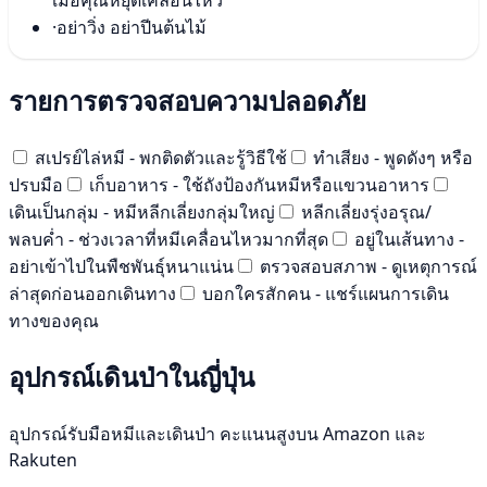
เมื่อคุณหยุดเคลื่อนไหว
·
อย่าวิ่ง อย่าปีนต้นไม้
รายการตรวจสอบความปลอดภัย
สเปรย์ไล่หมี - พกติดตัวและรู้วิธีใช้
ทำเสียง - พูดดังๆ หรือ
ปรบมือ
เก็บอาหาร - ใช้ถังป้องกันหมีหรือแขวนอาหาร
เดินเป็นกลุ่ม - หมีหลีกเลี่ยงกลุ่มใหญ่
หลีกเลี่ยงรุ่งอรุณ/
พลบค่ำ - ช่วงเวลาที่หมีเคลื่อนไหวมากที่สุด
อยู่ในเส้นทาง -
อย่าเข้าไปในพืชพันธุ์หนาแน่น
ตรวจสอบสภาพ - ดูเหตุการณ์
ล่าสุดก่อนออกเดินทาง
บอกใครสักคน - แชร์แผนการเดิน
ทางของคุณ
อุปกรณ์เดินป่าในญี่ปุ่น
อุปกรณ์รับมือหมีและเดินป่า คะแนนสูงบน Amazon และ
Rakuten