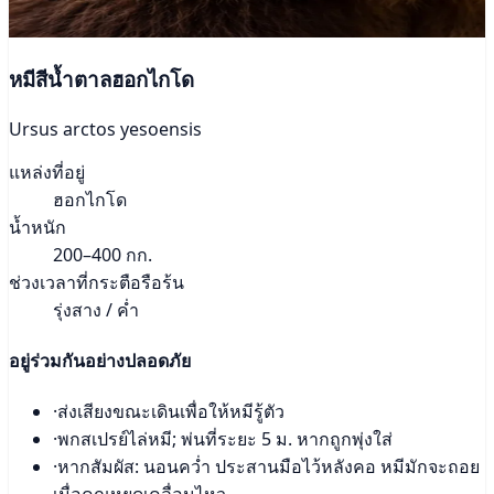
หมีสีน้ำตาลฮอกไกโด
Ursus arctos yesoensis
แหล่งที่อยู่
ฮอกไกโด
น้ำหนัก
200–400 กก.
ช่วงเวลาที่กระตือรือร้น
รุ่งสาง / ค่ำ
อยู่ร่วมกันอย่างปลอดภัย
·
ส่งเสียงขณะเดินเพื่อให้หมีรู้ตัว
·
พกสเปรย์ไล่หมี; พ่นที่ระยะ 5 ม. หากถูกพุ่งใส่
·
หากสัมผัส: นอนคว่ำ ประสานมือไว้หลังคอ หมีมักจะถอย