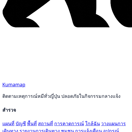
Kumamap
ติดตามเหตุการณ์หมีทั่วญี่ปุ่น ปลอดภัยในกิจกรรมกลางแจ้ง
สำรวจ
แผนที่
บัญชี
พื้นที่
สถานที่
การคาดการณ์
ใกล้ฉัน
วางแผนการ
เดินทาง
รายงานการเดินทาง
ชุมชน
การแจ้งเตือน
อุปกรณ์