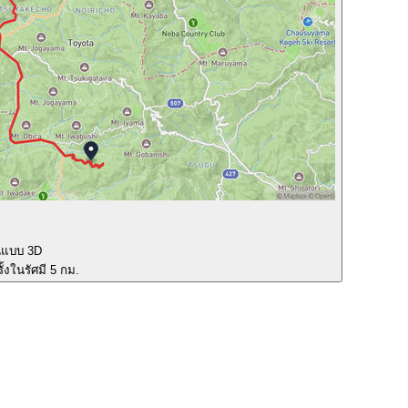
นแบบ 3D
ั้งในรัศมี 5 กม.