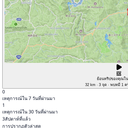
3D
ย้อนทริปของคุณใ
32 km
· 3 จุด
· พบหมี 1 คร
0
เหตุการณ์ใน 7 วันที่ผ่านมา
1
เหตุการณ์ใน 30 วันที่ผ่านมา
3สัปดาห์ที่แล้ว
การปรากฏตัวล่าสุด