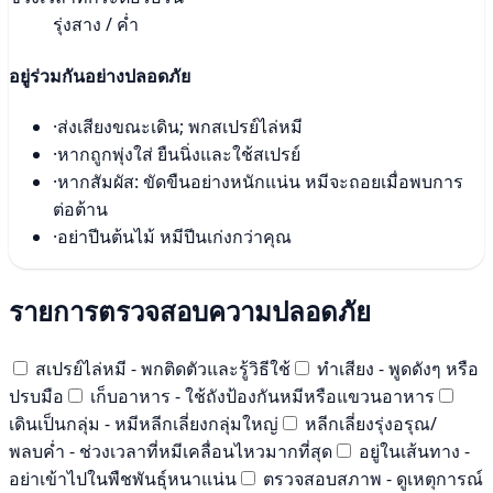
รุ่งสาง / ค่ำ
อยู่ร่วมกันอย่างปลอดภัย
·
ส่งเสียงขณะเดิน; พกสเปรย์ไล่หมี
·
หากถูกพุ่งใส่ ยืนนิ่งและใช้สเปรย์
·
หากสัมผัส: ขัดขืนอย่างหนักแน่น หมีจะถอยเมื่อพบการ
ต่อต้าน
·
อย่าปีนต้นไม้ หมีปีนเก่งกว่าคุณ
รายการตรวจสอบความปลอดภัย
สเปรย์ไล่หมี - พกติดตัวและรู้วิธีใช้
ทำเสียง - พูดดังๆ หรือ
ปรบมือ
เก็บอาหาร - ใช้ถังป้องกันหมีหรือแขวนอาหาร
เดินเป็นกลุ่ม - หมีหลีกเลี่ยงกลุ่มใหญ่
หลีกเลี่ยงรุ่งอรุณ/
พลบค่ำ - ช่วงเวลาที่หมีเคลื่อนไหวมากที่สุด
อยู่ในเส้นทาง -
อย่าเข้าไปในพืชพันธุ์หนาแน่น
ตรวจสอบสภาพ - ดูเหตุการณ์