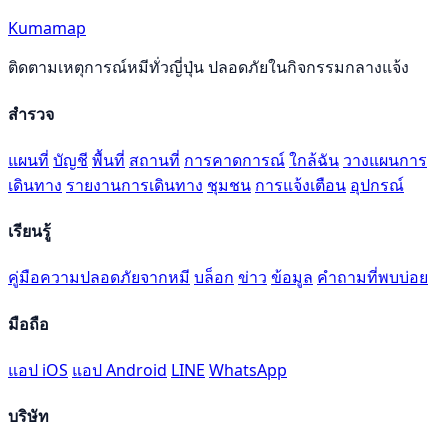
Kumamap
ติดตามเหตุการณ์หมีทั่วญี่ปุ่น ปลอดภัยในกิจกรรมกลางแจ้ง
สำรวจ
แผนที่
บัญชี
พื้นที่
สถานที่
การคาดการณ์
ใกล้ฉัน
วางแผนการ
เดินทาง
รายงานการเดินทาง
ชุมชน
การแจ้งเตือน
อุปกรณ์
เรียนรู้
คู่มือความปลอดภัยจากหมี
บล็อก
ข่าว
ข้อมูล
คำถามที่พบบ่อย
มือถือ
แอป iOS
แอป Android
LINE
WhatsApp
บริษัท