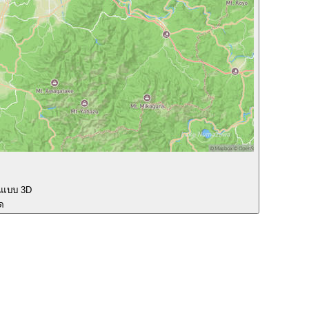
นแบบ 3D
ุด