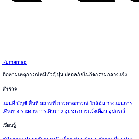
Kumamap
ติดตามเหตุการณ์หมีทั่วญี่ปุ่น ปลอดภัยในกิจกรรมกลางแจ้ง
สำรวจ
แผนที่
บัญชี
พื้นที่
สถานที่
การคาดการณ์
ใกล้ฉัน
วางแผนการ
เดินทาง
รายงานการเดินทาง
ชุมชน
การแจ้งเตือน
อุปกรณ์
เรียนรู้