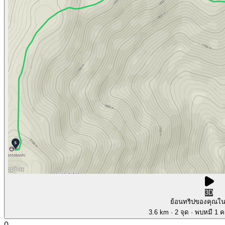
3D
ย้อนทริปของคุณใ
3.6 km
· 2 จุด
· พบหมี 1 คร
0