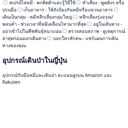
สเปรย์ไล่หมี - พกติดตัวและรู้วิธีใช้
ทำเสียง - พูดดังๆ หรือ
ปรบมือ
เก็บอาหาร - ใช้ถังป้องกันหมีหรือแขวนอาหาร
เดินเป็นกลุ่ม - หมีหลีกเลี่ยงกลุ่มใหญ่
หลีกเลี่ยงรุ่งอรุณ/
พลบค่ำ - ช่วงเวลาที่หมีเคลื่อนไหวมากที่สุด
อยู่ในเส้นทาง -
อย่าเข้าไปในพืชพันธุ์หนาแน่น
ตรวจสอบสภาพ - ดูเหตุการณ์
ล่าสุดก่อนออกเดินทาง
บอกใครสักคน - แชร์แผนการเดิน
ทางของคุณ
อุปกรณ์เดินป่าในญี่ปุ่น
อุปกรณ์รับมือหมีและเดินป่า คะแนนสูงบน Amazon และ
Rakuten