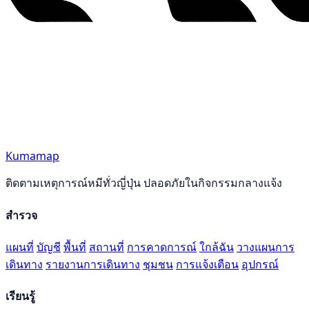
Kumamap
ติดตามเหตุการณ์หมีทั่วญี่ปุ่น ปลอดภัยในกิจกรรมกลางแจ้ง
สำรวจ
แผนที่
บัญชี
พื้นที่
สถานที่
การคาดการณ์
ใกล้ฉัน
วางแผนการ
เดินทาง
รายงานการเดินทาง
ชุมชน
การแจ้งเตือน
อุปกรณ์
เรียนรู้