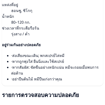
แหล่งที่อยู่
ฮอนชู, ชิโกกุ
น้ำหนัก
80–120 กก.
ช่วงเวลาที่กระตือรือร้น
รุ่งสาง / ค่ำ
อยู่ร่วมกันอย่างปลอดภัย
·
ส่งเสียงขณะเดิน; พกสเปรย์ไล่หมี
·
หากถูกพุ่งใส่ ยืนนิ่งและใช้สเปรย์
·
หากสัมผัส: ขัดขืนอย่างหนักแน่น หมีจะถอยเมื่อพบการ
ต่อต้าน
·
อย่าปีนต้นไม้ หมีปีนเก่งกว่าคุณ
รายการตรวจสอบความปลอดภัย