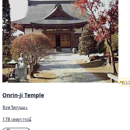
ความ
Onrin-ji Temple
จังหวัดกุนมะ
178 เหตุการณ์