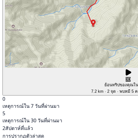
3D
ย้อนทริปของคุณใ
7.2 km
· 2 จุด
· พบหมี 5 คร
0
เหตุการณ์ใน 7 วันที่ผ่านมา
5
เหตุการณ์ใน 30 วันที่ผ่านมา
2สัปดาห์ที่แล้ว
การปรากฏตัวล่าสุด