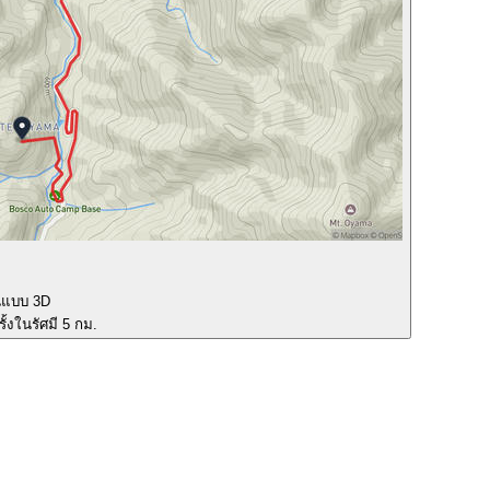
นแบบ 3D
ั้งในรัศมี 5 กม.