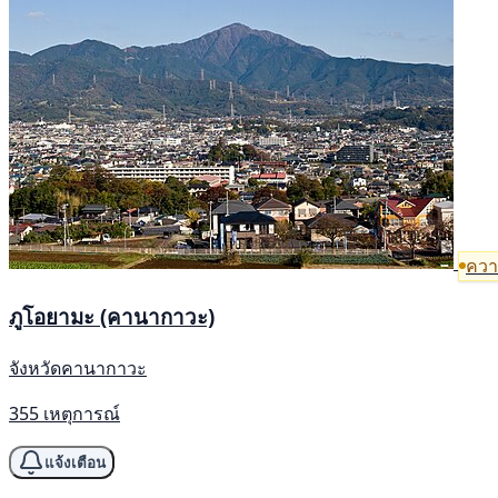
ความ
ภูโอยามะ (คานากาวะ)
จังหวัดคานากาวะ
355 เหตุการณ์
แจ้งเตือน