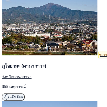
ความ
ภูโอยามะ (คานากาวะ)
จังหวัดคานากาวะ
355 เหตุการณ์
แจ้งเตือน