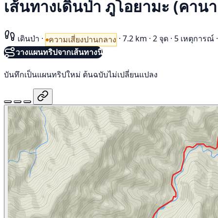
เส้นทางเดินป่า ภูโอยามะ (คา
เดินป่า
·
·
7.2 km
·
2 จุด
·
5 เหตุการณ์
·
ความเสี่ยงปานกลาง
วางแผนทริปจากเส้นทางนี้
บันทึกเป็นแผนทริปใหม่ ต้นฉบับไม่เปลี่ยนแปลง